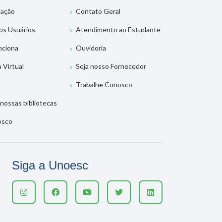
tação
Contato Geral
os Usuários
Atendimento ao Estudante
nciona
Ouvidoria
a Virtual
Seja nosso Fornecedor
Trabalhe Conosco
nossas bibliotecas
osco
Siga a Unoesc