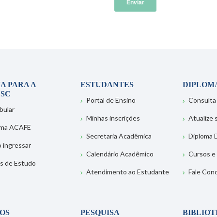
A PARA A
ESTUDANTES
DIPLOM
SC
Portal de Ensino
Consulta
bular
Minhas inscrições
Atualize
ema ACAFE
Secretaria Acadêmica
Diploma D
 ingressar
Calendário Acadêmico
Cursos e
s de Estudo
Atendimento ao Estudante
Fale Con
OS
PESQUISA
BIBLIO