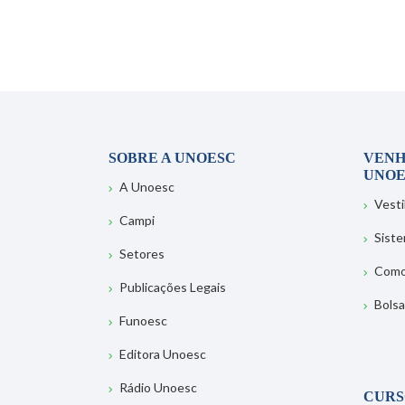
SOBRE A UNOESC
VENH
UNOE
A Unoesc
Vesti
Campi
Sist
Setores
Como
Publicações Legais
Bolsa
Funoesc
Editora Unoesc
Rádio Unoesc
CURS