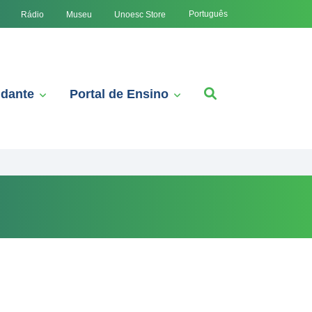
Português
Rádio
Museu
Unoesc Store
udante
Portal de Ensino