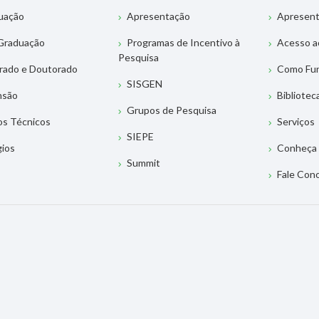
uação
Apresentação
Apresen
Graduação
Programas de Incentivo à
Acesso a
Pesquisa
rado e Doutorado
Como Fu
SISGEN
nsão
Bibliotec
Grupos de Pesquisa
os Técnicos
Serviços
SIEPE
gios
Conheça 
Summit
Fale Con