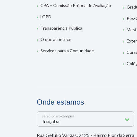
CPA – Comissão Própria de Avaliação
Grad
LGPD
Pós-
Transparência Pública
Mest
O que acontece
Exte
Serviços para a Comunidade
Curs
Colé
Onde estamos
Selecione o campus
Rua Getúlio Vargas, 2125 - Bairro Flor da Serra