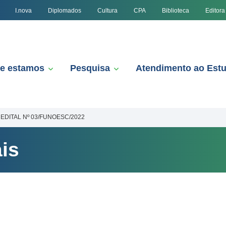
I.nova
Diplomados
Cultura
CPA
Biblioteca
Editora
e estamos
Pesquisa
Atendimento ao Est
EDITAL Nº 03/FUNOESC/2022
is