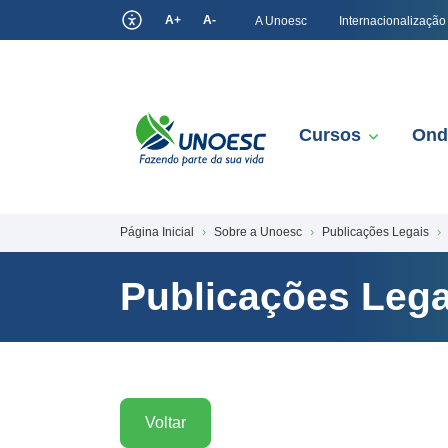
A+
A-
A Unoesc
Internacionalização
Cursos
Ond
Página Inicial
Sobre a Unoesc
Publicações Legais
Publicações Lega
Voltar