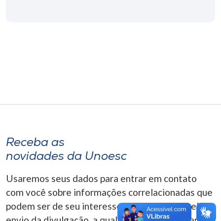
Museu
Unoesc
Store
Selecione
o idioma
Receba as
A+
novidades da Unoesc
A-
Usaremos seus dados para entrar em contato
com você sobre informações correlacionadas que
podem ser de seu interesse. Você pode cancelar o
envio da divulgação, a qualquer momento. Para