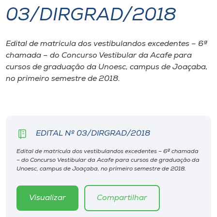
03/DIRGRAD/2018
I.nova
Edital de matrícula dos vestibulandos excedentes – 6ª
Diplomados
chamada – do Concurso Vestibular da Acafe para
cursos de graduação da Unoesc, campus de Joaçaba,
Cultura
no primeiro semestre de 2018.
CPA
EDITAL Nº 03/DIRGRAD/2018
Biblioteca
Edital de matrícula dos vestibulandos excedentes – 6ª chamada
– do Concurso Vestibular da Acafe para cursos de graduação da
Editora
Unoesc, campus de Joaçaba, no primeiro semestre de 2018.
Rádio
Visualizar
Compartilhar