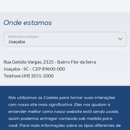
Onde estamos
Selecione o campus
Rua Getúlio Vargas, 2125 - Bairro Flor da Serra
Joaçaba - SC - CEP 89600-000
Telefone (49) 3551-2000
Siga a Unoesc
Nós utilizamos os Cookies para tornar suas interações
com nosso site mais significativa. Eles nos ajudam a
entender melhor como nosso website está sendo usado,
assim podemos entregar conteúdo sob medida para
você. Para mais informações sobre os tipos diferentes de