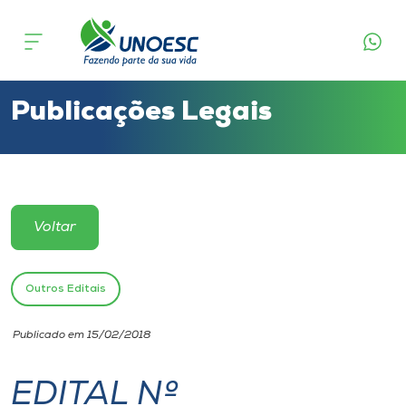
Cursos
Onde estamos
Publicações Legais
Pesquisa
Atendimento ao Estudante
Voltar
Portal de Ensino
Outros Editais
A
Publicado em 15/02/2018
Unoesc
EDITAL Nº
Internacionalização