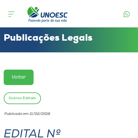
Cursos
Onde estamos
Publicações Legais
Pesquisa
Atendimento ao Estudante
Voltar
Portal de Ensino
Outros Editais
A
Publicado em 11/02/2016
Unoesc
EDITAL Nº
Internacionalização