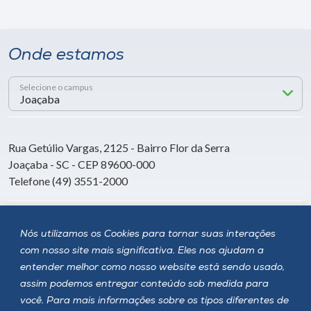
Onde estamos
Selecione o campus
Rua Getúlio Vargas, 2125 - Bairro Flor da Serra
Joaçaba - SC - CEP 89600-000
Telefone (49) 3551-2000
Siga a Unoesc
Nós utilizamos os Cookies para tornar suas interações
com nosso site mais significativa. Eles nos ajudam a
entender melhor como nosso website está sendo usado,
assim podemos entregar conteúdo sob medida para
você. Para mais informações sobre os tipos diferentes de