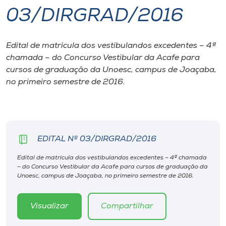
03/DIRGRAD/2016
I.nova
Edital de matrícula dos vestibulandos excedentes – 4ª
Diplomados
chamada – do Concurso Vestibular da Acafe para
cursos de graduação da Unoesc, campus de Joaçaba,
Cultura
no primeiro semestre de 2016.
CPA
EDITAL Nº 03/DIRGRAD/2016
Biblioteca
Edital de matrícula dos vestibulandos excedentes – 4ª chamada
– do Concurso Vestibular da Acafe para cursos de graduação da
Editora
Unoesc, campus de Joaçaba, no primeiro semestre de 2016.
Rádio
Visualizar
Compartilhar