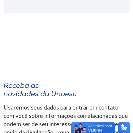
Museu
Unoesc
Store
Selecione
o idioma
Receba as
A+
novidades da Unoesc
A-
Usaremos seus dados para entrar em contato
com você sobre informações correlacionadas que
podem ser de seu interesse. Você pode cancelar o
envio da divulgação, a qualquer momento. Para