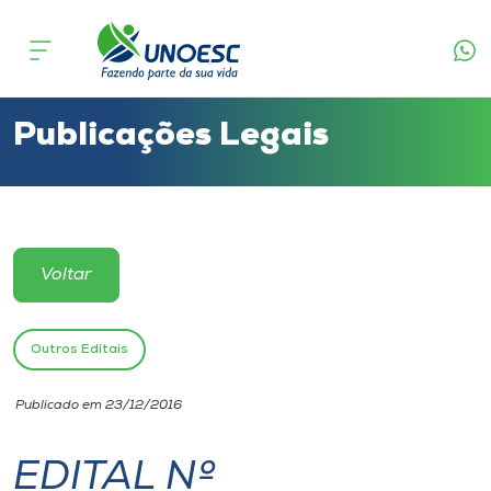
Cursos
Onde estamos
Publicações Legais
Pesquisa
Atendimento ao Estudante
Voltar
Portal de Ensino
Outros Editais
A
Publicado em 23/12/2016
Unoesc
EDITAL Nº
Internacionalização