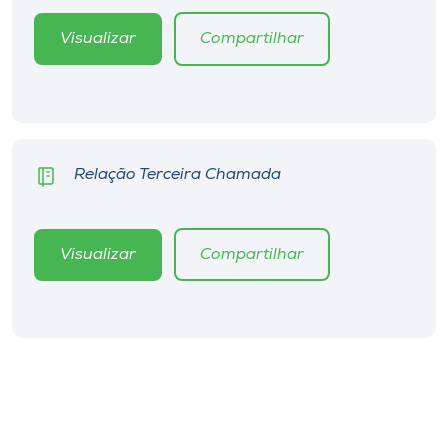
Museu
Visualizar
Compartilhar
Unoesc
Store
Relação Terceira Chamada
Selecione
o idioma
Visualizar
Compartilhar
A+
A-