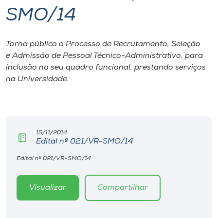
SMO/14
I.nova
Torna público o Processo de Recrutamento, Seleção
Diplomados
e Admissão de Pessoal Técnico-Administrativo, para
inclusão no seu quadro funcional, prestando serviços
Cultura
na Universidade.
CPA
15/11/2014
Biblioteca
Edital nº 021/VR-SMO/14
Edital nº 021/VR-SMO/14
Editora
Visualizar
Compartilhar
Rádio