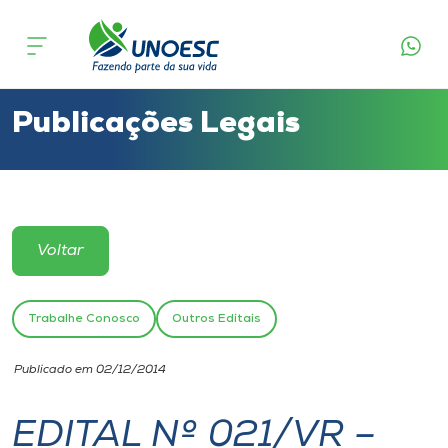
Cursos
Onde estamos
Publicações Legais
Pesquisa
Atendimento ao Estudante
Voltar
Portal de Ensino
Trabalhe Conosco
Outros Editais
A
Publicado em 02/12/2014
Unoesc
EDITAL Nº 021/VR –
Internacionalização