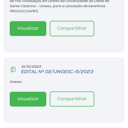
de Pós-Graduação em Direito da Universidade do Oeste de
Museu
Santa Catarina – Unoesc, para a concessão de benefícios
PROSUC/CAPES.
Unoesc
Store
Visualizar
Compartilhar
Selecione
o idioma
31/01/2023
EDITAL Nº 02/UNOESC-R/2023
Anexos
A+
A-
Visualizar
Compartilhar