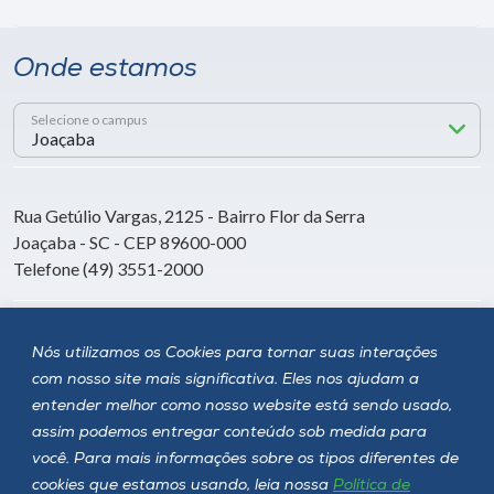
Onde estamos
Selecione o campus
Rua Getúlio Vargas, 2125 - Bairro Flor da Serra
Joaçaba - SC - CEP 89600-000
Telefone (49) 3551-2000
Siga a Unoesc
Nós utilizamos os Cookies para tornar suas interações
com nosso site mais significativa. Eles nos ajudam a
entender melhor como nosso website está sendo usado,
assim podemos entregar conteúdo sob medida para
você. Para mais informações sobre os tipos diferentes de
cookies que estamos usando, leia nossa
Política de