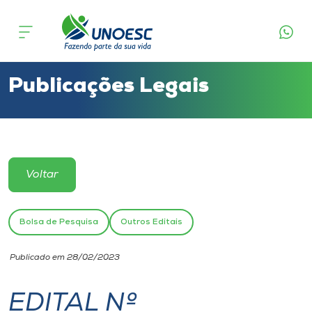
Cursos
Onde estamos
Publicações Legais
Pesquisa
Atendimento ao Estudante
Voltar
Portal de Ensino
Bolsa de Pesquisa
Outros Editais
A
Publicado em 28/02/2023
Unoesc
EDITAL Nº
Internacionalização