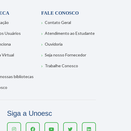
TECA
FALE CONOSCO
tação
Contato Geral
os Usuários
Atendimento ao Estudante
nciona
Ouvidoria
a Virtual
Seja nosso Fornecedor
Trabalhe Conosco
nossas bibliotecas
osco
Siga a Unoesc