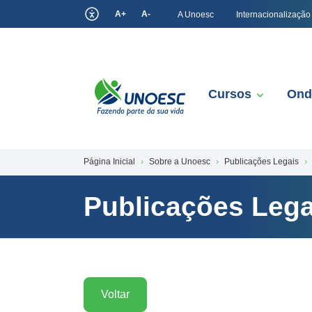
A+
A-
A Unoesc
Internacionalização
Cursos
Ond
Página Inicial
Sobre a Unoesc
Publicações Legais
Publicações Lega
Voltar