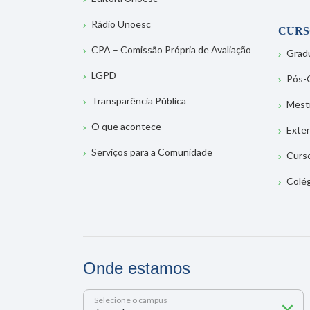
Rádio Unoesc
CURS
CPA – Comissão Própria de Avaliação
Grad
LGPD
Pós-
Transparência Pública
Mest
O que acontece
Exte
Serviços para a Comunidade
Curs
Colé
Onde estamos
Selecione o campus