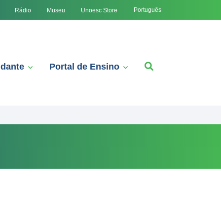
Português
Rádio
Museu
Unoesc Store
udante
Portal de Ensino