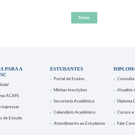
A PARA A
ESTUDANTES
DIPLOM
SC
Portal de Ensino
Consulta
bular
Minhas inscrições
Atualize
ema ACAFE
Secretaria Acadêmica
Diploma D
 ingressar
Calendário Acadêmico
Cursos e
s de Estudo
Atendimento ao Estudante
Fale Con