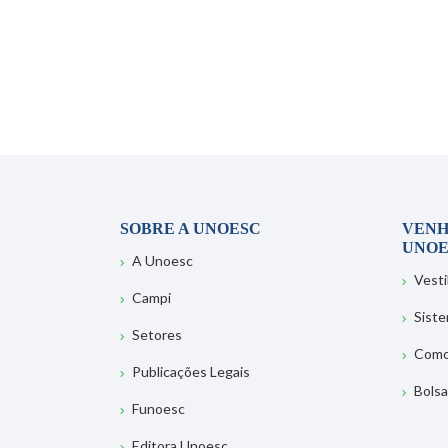
SOBRE A UNOESC
VENH
UNOE
A Unoesc
Vesti
Campi
Sist
Setores
Como
Publicações Legais
Bolsa
Funoesc
Editora Unoesc