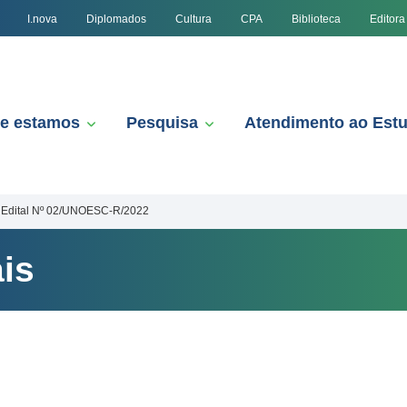
I.nova
Diplomados
Cultura
CPA
Biblioteca
Editora
e estamos
Pesquisa
Atendimento ao Est
Edital Nº 02/UNOESC-R/2022
is