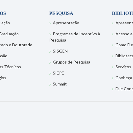
OS
PESQUISA
BIBLIO
uação
Apresentação
Apresen
Graduação
Programas de Incentivo à
Acesso a
Pesquisa
rado e Doutorado
Como Fu
SISGEN
nsão
Bibliotec
Grupos de Pesquisa
os Técnicos
Serviços
SIEPE
gios
Conheça 
Summit
Fale Con