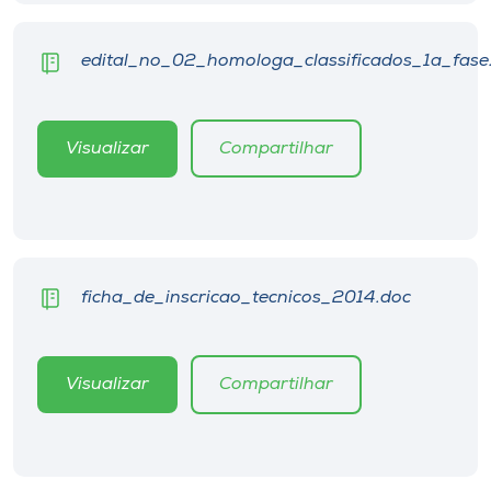
Museu
edital_no_02_homologa_classificados_1a_fase
Unoesc
Store
Visualizar
Compartilhar
Selecione
o idioma
ficha_de_inscricao_tecnicos_2014.doc
A+
A-
Visualizar
Compartilhar