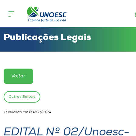
Cursos
Onde estamos
Publicações Legais
Pesquisa
Atendimento ao Estudante
Voltar
Portal de Ensino
Outros Editais
A
Publicado em 03/02/2014
Unoesc
EDITAL Nº 02/Unoesc-
Internacionalização