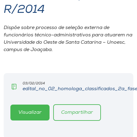
R/2014
I.nova
Dispõe sobre processo de seleção externa de
Diplomados
funcionários técnico-administrativos para atuarem na
Universidade do Oeste de Santa Catarina – Unoesc,
Cultura
campus de Joaçaba.
CPA
03/02/2014
Biblioteca
edital_no_02_homologa_classificados_2a_fase
Editora
Visualizar
Compartilhar
Rádio