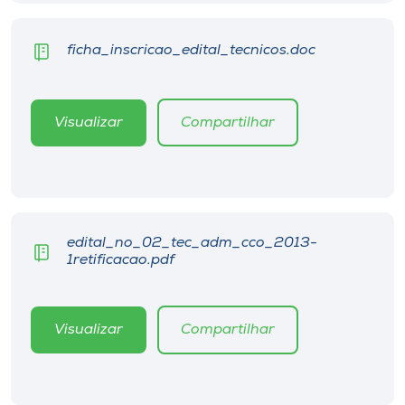
Museu
ficha_inscricao_edital_tecnicos.doc
Unoesc
Store
Visualizar
Compartilhar
Selecione
o idioma
edital_no_02_tec_adm_cco_2013-
1retificacao.pdf
A+
A-
Visualizar
Compartilhar