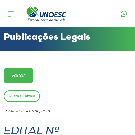
Cursos
Onde estamos
Publicações Legais
Pesquisa
Atendimento ao Estudante
Voltar
Portal de Ensino
Outros Editais
A
Publicado em 01/02/2013
Unoesc
EDITAL Nº
Internacionalização