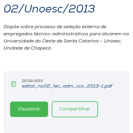
02/Unoesc/2013
I.nova
Dispõe sobre processo de seleção externa de
Diplomados
empregados técnico-administrativos para atuarem na
Universidade do Oeste de Santa Catarina – Unoesc,
Cultura
Unidade de Chapecó.
CPA
01/02/2013
Biblioteca
edital_no02_tec_adm_cco_2013-1.pdf
Editora
Visualizar
Compartilhar
Rádio