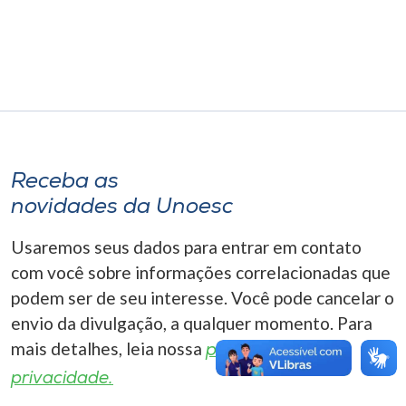
Museu
Unoesc
Store
Selecione
Receba as
o idioma
novidades da Unoesc
Usaremos seus dados para entrar em contato
A+
com você sobre informações correlacionadas que
A-
podem ser de seu interesse. Você pode cancelar o
envio da divulgação, a qualquer momento. Para
mais detalhes, leia nossa
política de
privacidade.