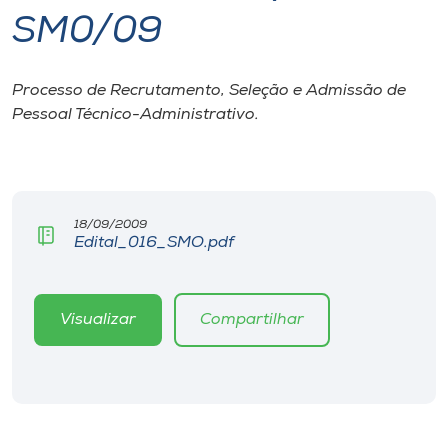
SM0/09
I.nova
Processo de Recrutamento, Seleção e Admissão de
Diplomados
Pessoal Técnico-Administrativo.
Cultura
CPA
18/09/2009
Edital_016_SMO.pdf
Biblioteca
Visualizar
Compartilhar
Editora
Rádio