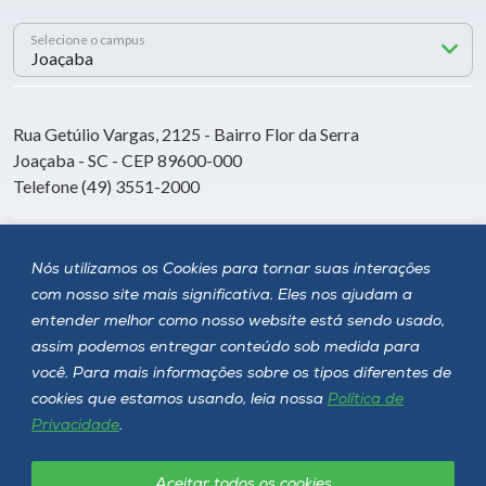
Selecione o campus
Rua Getúlio Vargas, 2125 - Bairro Flor da Serra
Joaçaba - SC - CEP 89600-000
Telefone (49) 3551-2000
Siga a Unoesc
Nós utilizamos os Cookies para tornar suas interações
com nosso site mais significativa. Eles nos ajudam a
entender melhor como nosso website está sendo usado,
assim podemos entregar conteúdo sob medida para
você. Para mais informações sobre os tipos diferentes de
cookies que estamos usando, leia nossa
Política de
Privacidade
.
Aceitar todos os cookies