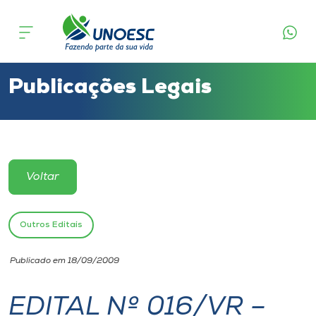
Cursos
Onde estamos
Publicações Legais
Pesquisa
Atendimento ao Estudante
Voltar
Portal de Ensino
Outros Editais
A
Publicado em 18/09/2009
Unoesc
EDITAL Nº 016/VR –
Internacionalização