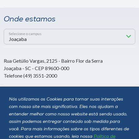
Onde estamos
Selecione o campus
Rua Getúlio Vargas, 2125 - Bairro Flor da Serra
Joaçaba - SC - CEP 89600-000
Telefone (49) 3551-2000
Siga a Unoesc
Nós utilizamos os Cookies para tornar suas interações
com nosso site mais significativa. Eles nos ajudam a
entender melhor como nosso website está sendo usado,
assim podemos entregar conteúdo sob medida para
você. Para mais informações sobre os tipos diferentes de
cookies que estamos usando, leia nossa
Política de