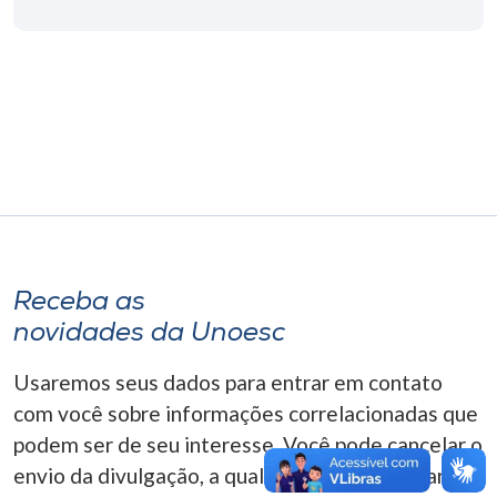
Museu
Unoesc
Store
Selecione
o idioma
Receba as
A+
novidades da Unoesc
A-
Usaremos seus dados para entrar em contato
com você sobre informações correlacionadas que
podem ser de seu interesse. Você pode cancelar o
envio da divulgação, a qualquer momento. Para