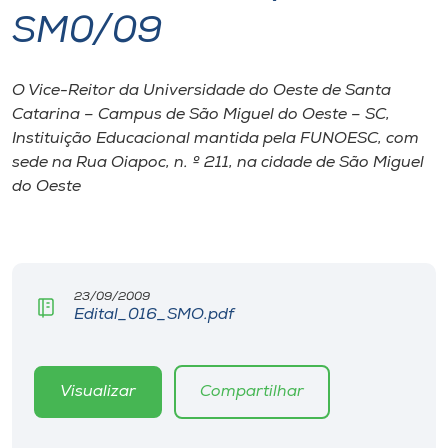
SM0/09
I.nova
O Vice-Reitor da Universidade do Oeste de Santa
Diplomados
Catarina – Campus de São Miguel do Oeste – SC,
Instituição Educacional mantida pela FUNOESC, com
Cultura
sede na Rua Oiapoc, n. º 211, na cidade de São Miguel
do Oeste
CPA
Biblioteca
23/09/2009
Edital_016_SMO.pdf
Editora
Visualizar
Compartilhar
Rádio