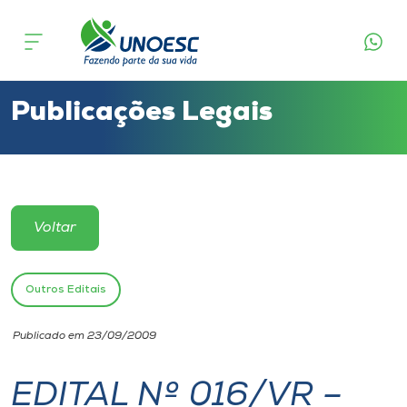
Cursos
Onde estamos
Publicações Legais
Pesquisa
Atendimento ao Estudante
Voltar
Portal de Ensino
Outros Editais
A
Publicado em 23/09/2009
Unoesc
EDITAL Nº 016/VR –
Internacionalização