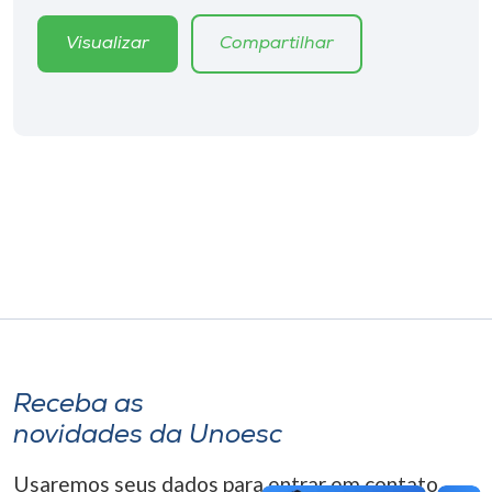
Museu
Visualizar
Compartilhar
Unoesc
Store
Selecione
o idioma
A+
A-
Receba as
novidades da Unoesc
Usaremos seus dados para entrar em contato