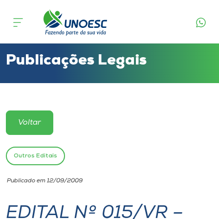
Cursos
Onde estamos
Publicações Legais
Pesquisa
Atendimento ao Estudante
Voltar
Portal de Ensino
Outros Editais
A
Publicado em 12/09/2009
Unoesc
EDITAL Nº 015/VR –
Internacionalização