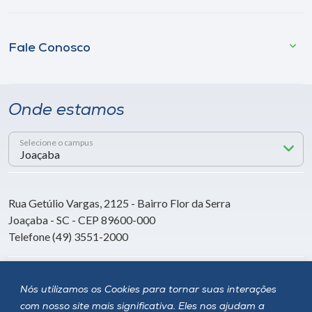
Fale Conosco
Onde estamos
Selecione o campus
Rua Getúlio Vargas, 2125 - Bairro Flor da Serra
Joaçaba - SC - CEP 89600-000
Telefone (49) 3551-2000
Siga a Unoesc
Nós utilizamos os Cookies para tornar suas interações
com nosso site mais significativa. Eles nos ajudam a