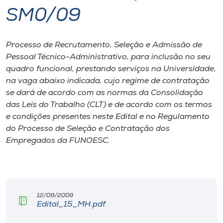
SM0/09
I.nova
Processo de Recrutamento, Seleção e Admissão de
Diplomados
Pessoal Técnico-Administrativo, para inclusão no seu
quadro funcional, prestando serviços na Universidade,
Cultura
na vaga abaixo indicada, cujo regime de contratação
se dará de acordo com as normas da Consolidação
das Leis do Trabalho (CLT) e de acordo com os termos
CPA
e condições presentes neste Edital e no Regulamento
do Processo de Seleção e Contratação dos
Biblioteca
Empregados da FUNOESC.
Editora
12/09/2009
Rádio
Edital_15_MH.pdf