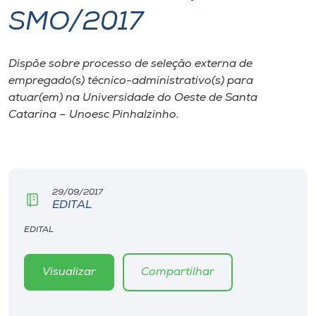
SMO/2017
I.nova
Dispõe sobre processo de seleção externa de
Diplomados
empregado(s) técnico-administrativo(s) para
atuar(em) na Universidade do Oeste de Santa
Cultura
Catarina – Unoesc Pinhalzinho.
CPA
29/09/2017
Biblioteca
EDITAL
EDITAL
Editora
Visualizar
Compartilhar
Rádio