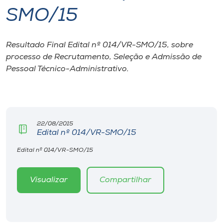
SMO/15
I.nova
Resultado Final Edital nº 014/VR-SMO/15, sobre
Diplomados
processo de Recrutamento, Seleção e Admissão de
Pessoal Técnico-Administrativo.
Cultura
CPA
22/08/2015
Edital nº 014/VR-SMO/15
Biblioteca
Edital nº 014/VR-SMO/15
Editora
Visualizar
Compartilhar
Rádio