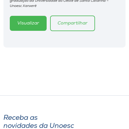
graduação da Universidade do Oeste de Santa Catarina –
Museu
Unoesc Xanxerê
Unoesc
Visualizar
Compartilhar
Store
Selecione
o idioma
A+
A-
Receba as
novidades da Unoesc