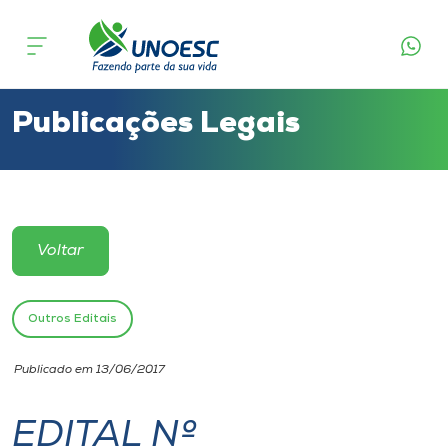
Cursos
Onde estamos
Publicações Legais
Pesquisa
Atendimento ao Estudante
Voltar
Portal de Ensino
Outros Editais
A
Publicado em 13/06/2017
Unoesc
EDITAL Nº
Internacionalização