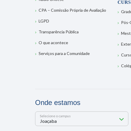
CURS
CPA – Comissão Própria de Avaliação
Grad
LGPD
Pós-
Transparência Pública
Mest
O que acontece
Exte
Serviços para a Comunidade
Curs
Colé
Onde estamos
Selecione o campus