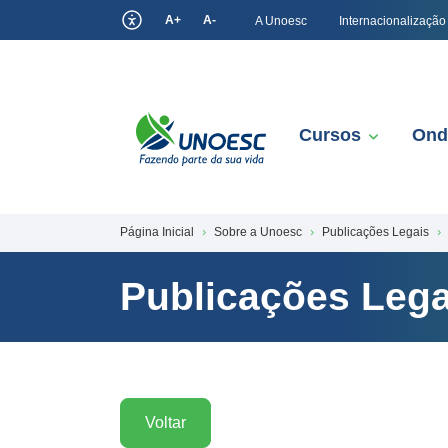
A+
A-
A Unoesc
Internacionalização
Cursos
Ond
Página Inicial
Sobre a Unoesc
Publicações Legais
Publicações Lega
Voltar