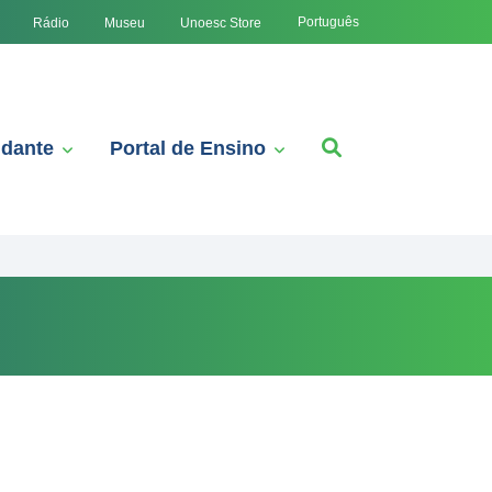
Português
Rádio
Museu
Unoesc Store
udante
Portal de Ensino