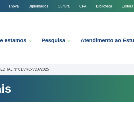
I.nova
Diplomados
Cultura
CPA
Biblioteca
Editora
e estamos
Pesquisa
Atendimento ao Est
EDITAL Nº 01/VRC-VDA/2025
is