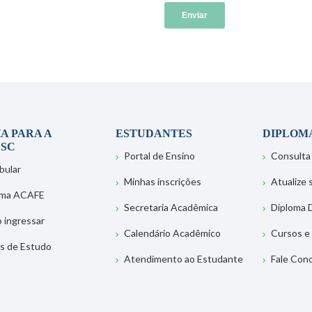
A PARA A
ESTUDANTES
DIPLOM
SC
Portal de Ensino
Consulta
bular
Minhas inscrições
Atualize
ema ACAFE
Secretaria Acadêmica
Diploma D
 ingressar
Calendário Acadêmico
Cursos e
s de Estudo
Atendimento ao Estudante
Fale Con