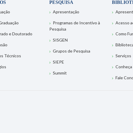
OS
PESQUISA
BIBLIO
uação
Apresentação
Apresen
Graduação
Programas de Incentivo à
Acesso a
Pesquisa
rado e Doutorado
Como Fu
SISGEN
nsão
Bibliotec
Grupos de Pesquisa
os Técnicos
Serviços
SIEPE
gios
Conheça 
Summit
Fale Con