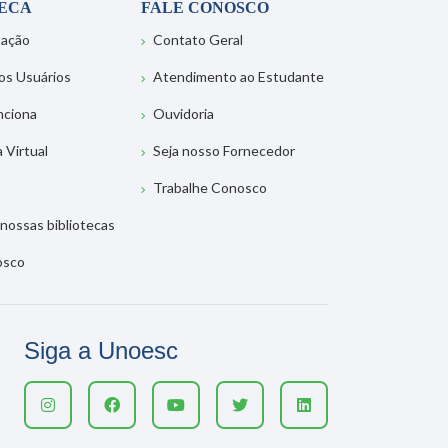
TECA
FALE CONOSCO
tação
Contato Geral
os Usuários
Atendimento ao Estudante
nciona
Ouvidoria
a Virtual
Seja nosso Fornecedor
Trabalhe Conosco
nossas bibliotecas
osco
Siga a Unoesc