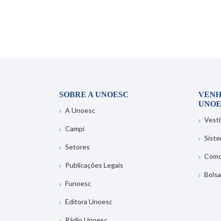
SOBRE A UNOESC
VENH
UNOE
A Unoesc
Vesti
Campi
Sist
Setores
Como
Publicações Legais
Bolsa
Funoesc
Editora Unoesc
Rádio Unoesc