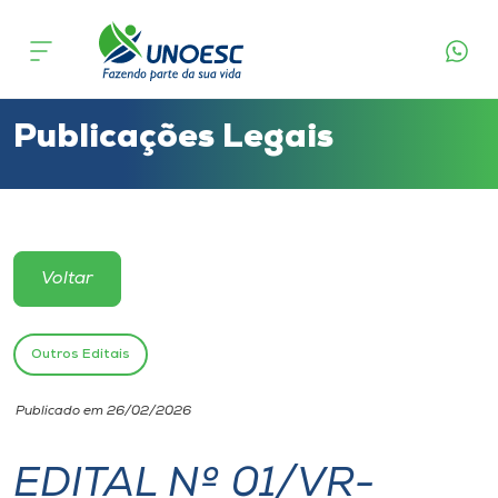
Cursos
Onde estamos
Publicações Legais
Pesquisa
Atendimento ao Estudante
Voltar
Portal de Ensino
Outros Editais
A
Publicado em 26/02/2026
Unoesc
EDITAL Nº 01/VR-
Internacionalização