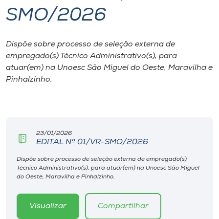
SMO/2026
I.nova
Dispõe sobre processo de seleção externa de
Diplomados
empregado(s) Técnico Administrativo(s), para
atuar(em) na Unoesc São Miguel do Oeste, Maravilha e
Cultura
Pinhalzinho.
CPA
23/01/2026
Biblioteca
EDITAL Nº 01/VR-SMO/2026
Dispõe sobre processo de seleção externa de empregado(s)
Editora
Técnico Administrativo(s), para atuar(em) na Unoesc São Miguel
do Oeste, Maravilha e Pinhalzinho.
Rádio
Visualizar
Compartilhar