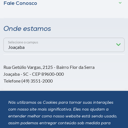
Fale Conosco
Onde estamos
Selecione o campus
Rua Getúlio Vargas, 2125 - Bairro Flor da Serra
Joaçaba - SC - CEP 89600-000
Telefone (49) 3551-2000
Siga a Unoesc
Nós utilizamos os Cookies para tornar suas interações
com nosso site mais significativa. Eles nos ajudam a
entender melhor como nosso website está sendo usado,
assim podemos entregar conteúdo sob medida para