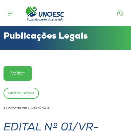
Cursos
Onde estamos
Publicações Legais
Pesquisa
Atendimento ao Estudante
Voltar
Portal de Ensino
Outros Editais
A
Publicado em 27/09/2024
Unoesc
EDITAL Nº 01/VR-
Internacionalização