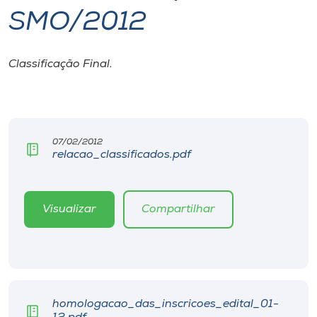
SMO/2012
I.nova
Classificação Final.
Diplomados
Cultura
07/02/2012
relacao_classificados.pdf
CPA
Biblioteca
Visualizar
Compartilhar
Editora
Rádio
homologacao_das_inscricoes_edital_01-