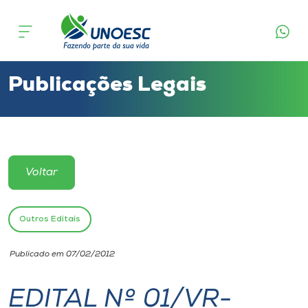
Cursos
Onde estamos
Publicações Legais
Pesquisa
Atendimento ao Estudante
Voltar
Portal de Ensino
Outros Editais
A
Publicado em 07/02/2012
Unoesc
EDITAL Nº 01/VR-
Internacionalização