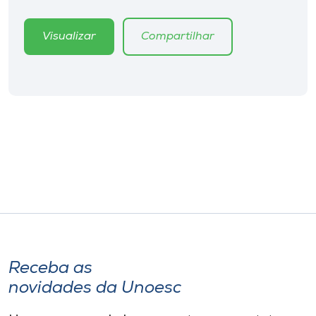
Museu
Visualizar
Compartilhar
Unoesc
Store
Selecione
o idioma
A+
A-
Receba as
novidades da Unoesc