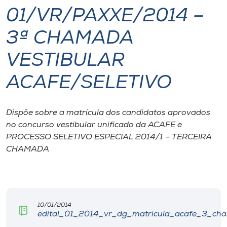
01/VR/PAXXE/2014 –
I.nova
3ª CHAMADA
Diplomados
VESTIBULAR
ACAFE/SELETIVO
Cultura
CPA
Dispõe sobre a matrícula dos candidatos aprovados
no concurso vestibular unificado da ACAFE e
PROCESSO SELETIVO ESPECIAL 2014/1 – TERCEIRA
Biblioteca
CHAMADA
Editora
Rádio
10/01/2014
edital_01_2014_vr_dg_matricula_acafe_3_cha