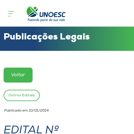
Cursos
Onde estamos
Publicações Legais
Pesquisa
Atendimento ao Estudante
Voltar
Portal de Ensino
Outros Editais
A
Publicado em 10/01/2014
Unoesc
EDITAL Nº
Internacionalização