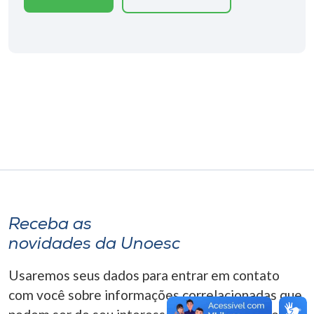
Museu
Unoesc
Store
Selecione
o idioma
A+
Receba as
A-
novidades da Unoesc
Usaremos seus dados para entrar em contato
com você sobre informações correlacionadas que