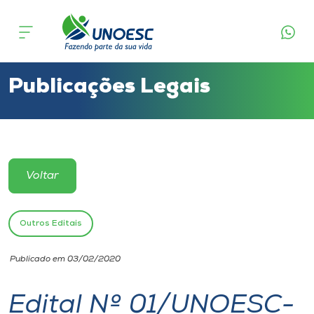
Cursos
Onde estamos
Publicações Legais
Pesquisa
Atendimento ao Estudante
Voltar
Portal de Ensino
Outros Editais
A
Publicado em 03/02/2020
Unoesc
Edital Nº 01/UNOESC-
Internacionalização