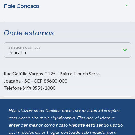
Fale Conosco
Onde estamos
Selecione o campus
Rua Getúlio Vargas, 2125 - Bairro Flor da Serra
Joaçaba - SC - CEP 89600-000
Telefone (49) 3551-2000
Siga a Unoesc
Nós utilizamos os Cookies para tornar suas interações
com nosso site mais significativa. Eles nos ajudam a
entender melhor como nosso website está sendo usado,
assim podemos entregar conteúdo sob medida para