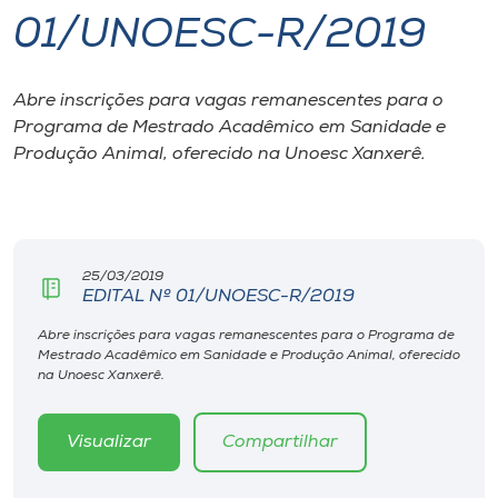
01/UNOESC-R/2019
I.nova
Abre inscrições para vagas remanescentes para o
Diplomados
Programa de Mestrado Acadêmico em Sanidade e
Produção Animal, oferecido na Unoesc Xanxerê.
Cultura
CPA
25/03/2019
EDITAL Nº 01/UNOESC-R/2019
Biblioteca
Abre inscrições para vagas remanescentes para o Programa de
Mestrado Acadêmico em Sanidade e Produção Animal, oferecido
Editora
na Unoesc Xanxerê.
Rádio
Visualizar
Compartilhar