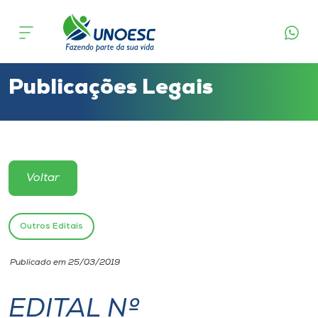
Cursos
Onde estamos
Publicações Legais
Pesquisa
Atendimento ao Estudante
Voltar
Portal de Ensino
Outros Editais
A
Publicado em 25/03/2019
Unoesc
EDITAL Nº
Internacionalização