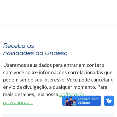
Museu
Unoesc
Store
Receba as
Selecione
novidades da Unoesc
o idioma
Usaremos seus dados para entrar em contato
com você sobre informações correlacionadas que
A+
podem ser de seu interesse. Você pode cancelar o
A-
envio da divulgação, a qualquer momento. Para
mais detalhes, leia nossa
política de
privacidade.