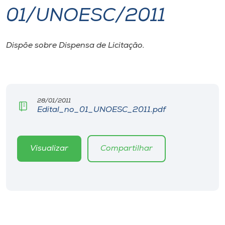
01/UNOESC/2011
I.nova
Dispõe sobre Dispensa de Licitação.
Diplomados
Cultura
28/01/2011
Edital_no_01_UNOESC_2011.pdf
CPA
Biblioteca
Visualizar
Compartilhar
Editora
Rádio