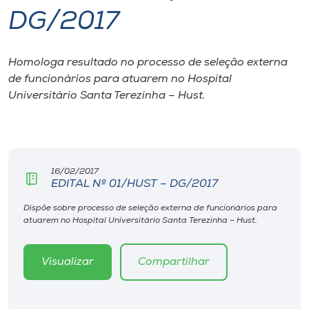
DG/2017
I.nova
Homologa resultado no processo de seleção externa
Diplomados
de funcionários para atuarem no Hospital
Universitário Santa Terezinha – Hust.
Cultura
CPA
16/02/2017
EDITAL Nº 01/HUST – DG/2017
Biblioteca
Dispõe sobre processo de seleção externa de funcionários para
atuarem no Hospital Universitário Santa Terezinha – Hust.
Editora
Visualizar
Compartilhar
Rádio