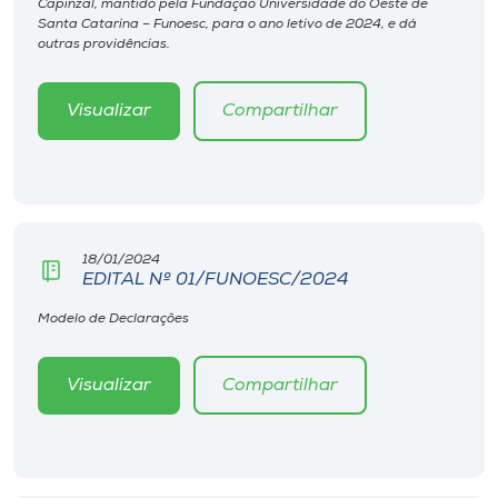
Capinzal, mantido pela Fundação Universidade do Oeste de
Museu
Santa Catarina – Funoesc, para o ano letivo de 2024, e dá
outras providências.
Unoesc
Store
Visualizar
Compartilhar
Selecione
o idioma
18/01/2024
EDITAL Nº 01/FUNOESC/2024
Modelo de Declarações
A+
A-
Visualizar
Compartilhar