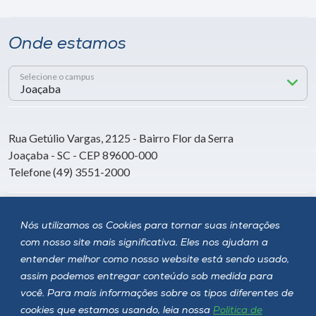
Onde estamos
Selecione o campus
Rua Getúlio Vargas, 2125 - Bairro Flor da Serra
Joaçaba - SC - CEP 89600-000
Telefone (49) 3551-2000
Siga a Unoesc
Nós utilizamos os Cookies para tornar suas interações
com nosso site mais significativa. Eles nos ajudam a
entender melhor como nosso website está sendo usado,
assim podemos entregar conteúdo sob medida para
você. Para mais informações sobre os tipos diferentes de
cookies que estamos usando, leia nossa
Política de