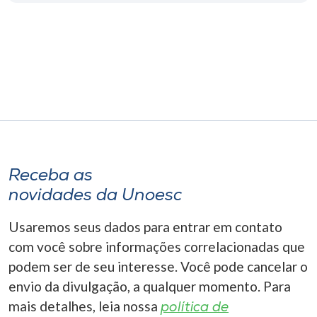
Museu
Unoesc
Store
Selecione
o idioma
Receba as
novidades da Unoesc
A+
Usaremos seus dados para entrar em contato
A-
com você sobre informações correlacionadas que
podem ser de seu interesse. Você pode cancelar o
envio da divulgação, a qualquer momento. Para
mais detalhes, leia nossa
política de