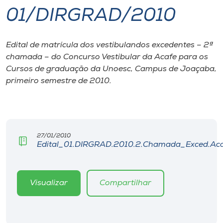
01/DIRGRAD/2010
I.nova
Edital de matrícula dos vestibulandos excedentes – 2ª
Diplomados
chamada – do Concurso Vestibular da Acafe para os
Cursos de graduação da Unoesc, Campus de Joaçaba,
Cultura
primeiro semestre de 2010.
CPA
27/01/2010
Biblioteca
Edital_01.DIRGRAD.2010.2.Chamada_Exced.Aca
Editora
Visualizar
Compartilhar
Rádio