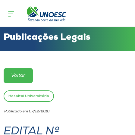
Cursos
Onde estamos
Publicações Legais
Pesquisa
Atendimento ao Estudante
Voltar
Portal de Ensino
Hospital Universitário
A
Publicado em 07/12/2010
Unoesc
EDITAL Nº
Internacionalização