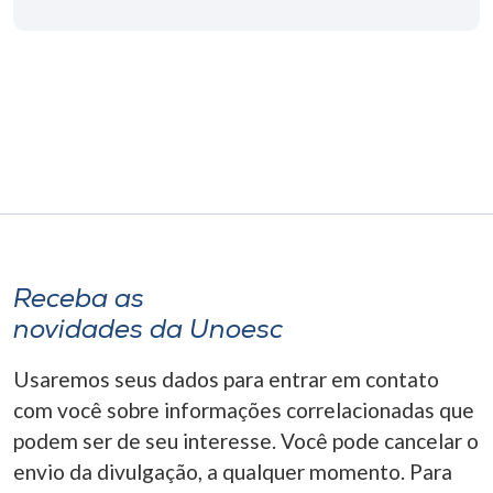
Museu
Unoesc
Store
Selecione
o idioma
Receba as
A+
novidades da Unoesc
A-
Usaremos seus dados para entrar em contato
com você sobre informações correlacionadas que
podem ser de seu interesse. Você pode cancelar o
envio da divulgação, a qualquer momento. Para