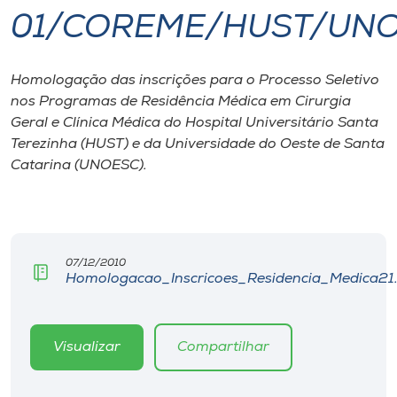
01/COREME/HUST/UNO
I.nova
Homologação das inscrições para o Processo Seletivo
Diplomados
nos Programas de Residência Médica em Cirurgia
Geral e Clínica Médica do Hospital Universitário Santa
Cultura
Terezinha (HUST) e da Universidade do Oeste de Santa
Catarina (UNOESC).
CPA
Biblioteca
07/12/2010
Homologacao_Inscricoes_Residencia_Medica21
Editora
Visualizar
Compartilhar
Rádio