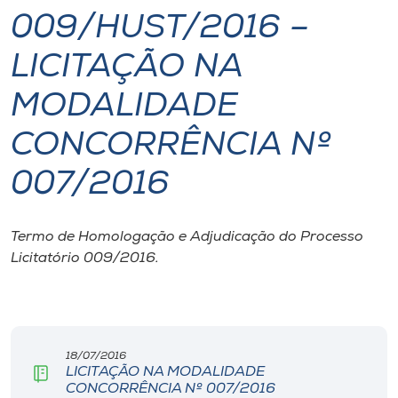
009/HUST/2016 –
I.nova
LICITAÇÃO NA
Diplomados
MODALIDADE
CONCORRÊNCIA Nº
Cultura
007/2016
CPA
Termo de Homologação e Adjudicação do Processo
Biblioteca
Licitatório 009/2016.
Editora
Rádio
18/07/2016
LICITAÇÃO NA MODALIDADE
CONCORRÊNCIA Nº 007/2016