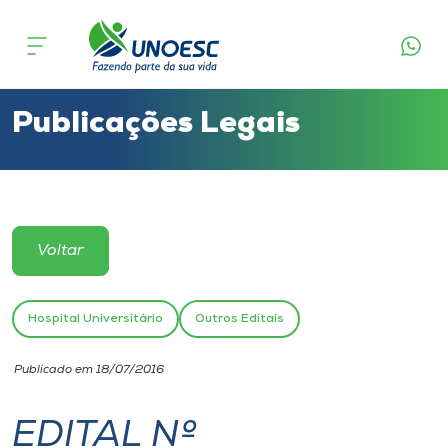
Cursos
Onde estamos
Publicações Legais
Pesquisa
Atendimento ao Estudante
Voltar
Portal de Ensino
Hospital Universitário
Outros Editais
A
Publicado em 18/07/2016
Unoesc
EDITAL Nº
Internacionalização