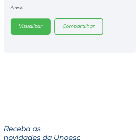
Museu
Anexo.
Unoesc
Visualizar
Compartilhar
Store
Selecione
o idioma
A+
A-
Receba as
novidades da Unoesc