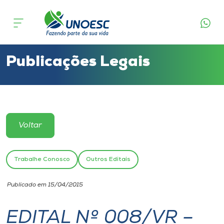
Cursos
Onde estamos
Publicações Legais
Pesquisa
Atendimento ao Estudante
Voltar
Portal de Ensino
Trabalhe Conosco
Outros Editais
A
Publicado em 15/04/2015
Unoesc
EDITAL Nº 008/VR –
Internacionalização