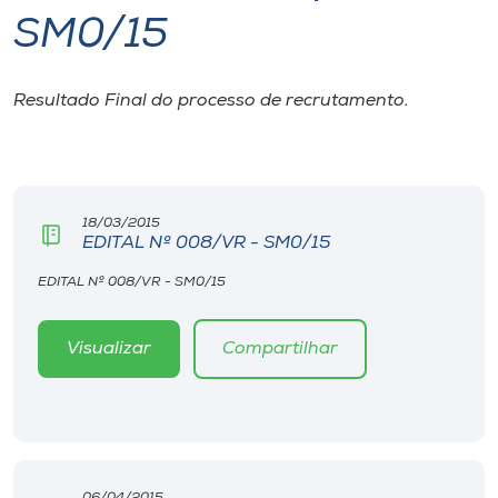
SM0/15
I.nova
Resultado Final do processo de recrutamento.
Diplomados
Cultura
18/03/2015
EDITAL Nº 008/VR - SM0/15
CPA
EDITAL Nº 008/VR - SM0/15
Biblioteca
Visualizar
Compartilhar
Editora
Rádio
06/04/2015