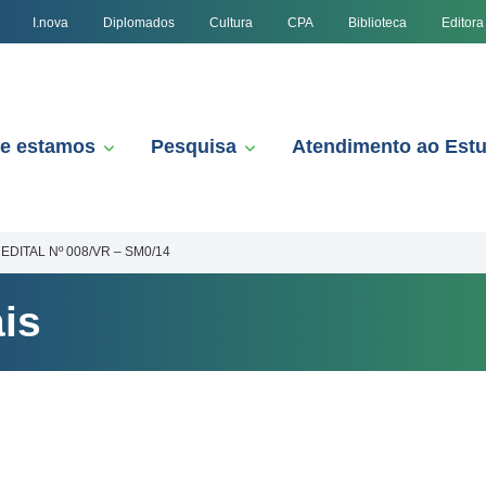
I.nova
Diplomados
Cultura
CPA
Biblioteca
Editora
e estamos
Pesquisa
Atendimento ao Est
EDITAL Nº 008/VR – SM0/14
is