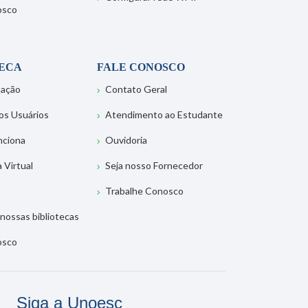
osco
TECA
FALE CONOSCO
tação
Contato Geral
os Usuários
Atendimento ao Estudante
nciona
Ouvidoria
a Virtual
Seja nosso Fornecedor
Trabalhe Conosco
nossas bibliotecas
osco
Siga a Unoesc