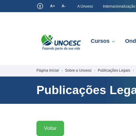
A+
A-
A Unoesc
Internacionalização
Cursos
Ond
Página Inicial
Sobre a Unoesc
Publicações Legais
Publicações Lega
Voltar