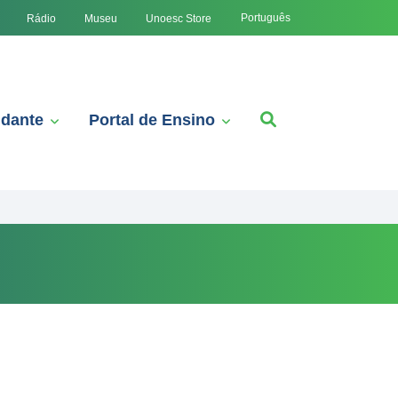
Português
Rádio
Museu
Unoesc Store
udante
Portal de Ensino