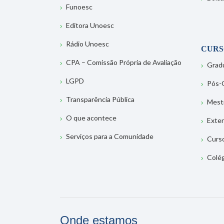
Funoesc
Editora Unoesc
Rádio Unoesc
CURS
CPA – Comissão Própria de Avaliação
Grad
LGPD
Pós-
Transparência Pública
Mest
O que acontece
Exte
Serviços para a Comunidade
Curs
Colé
Onde estamos