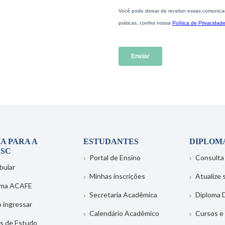
A PARA A
ESTUDANTES
DIPLOM
SC
Portal de Ensino
Consulta
bular
Minhas inscrições
Atualize
ema ACAFE
Secretaria Acadêmica
Diploma D
 ingressar
Calendário Acadêmico
Cursos e
s de Estudo