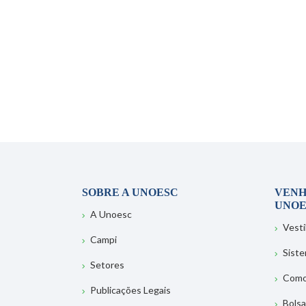
SOBRE A UNOESC
VENH
UNOE
A Unoesc
Vesti
Campi
Sist
Setores
Como
Publicações Legais
Bolsa