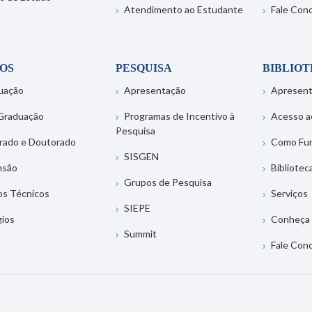
Atendimento ao Estudante
Fale Con
OS
PESQUISA
BIBLIO
uação
Apresentação
Apresen
Graduação
Programas de Incentivo à
Acesso a
Pesquisa
rado e Doutorado
Como Fu
SISGEN
nsão
Bibliotec
Grupos de Pesquisa
os Técnicos
Serviços
SIEPE
gios
Conheça 
Summit
Fale Con