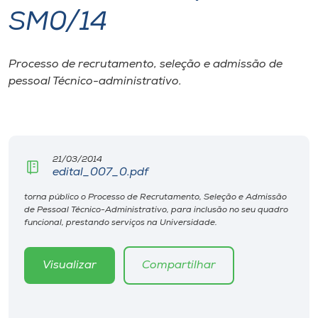
SM0/14
I.nova
Processo de recrutamento, seleção e admissão de
Diplomados
pessoal Técnico-administrativo.
Cultura
CPA
21/03/2014
edital_007_0.pdf
Biblioteca
torna público o Processo de Recrutamento, Seleção e Admissão
de Pessoal Técnico-Administrativo, para inclusão no seu quadro
funcional, prestando serviços na Universidade.
Editora
Visualizar
Compartilhar
Rádio