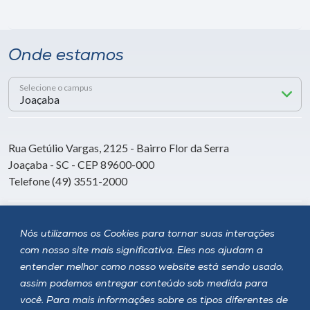
Onde estamos
Selecione o campus
Rua Getúlio Vargas, 2125 - Bairro Flor da Serra
Joaçaba - SC - CEP 89600-000
Telefone (49) 3551-2000
Siga a Unoesc
Nós utilizamos os Cookies para tornar suas interações
com nosso site mais significativa. Eles nos ajudam a
entender melhor como nosso website está sendo usado,
assim podemos entregar conteúdo sob medida para
você. Para mais informações sobre os tipos diferentes de