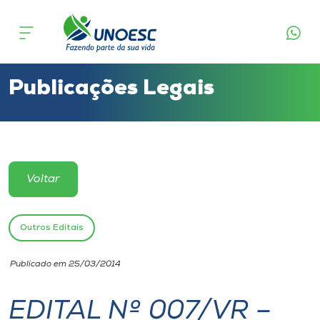
Cursos
Onde estamos
Publicações Legais
Pesquisa
Atendimento ao Estudante
Voltar
Portal de Ensino
Outros Editais
A
Publicado em 25/03/2014
Unoesc
EDITAL Nº 007/VR –
Internacionalização