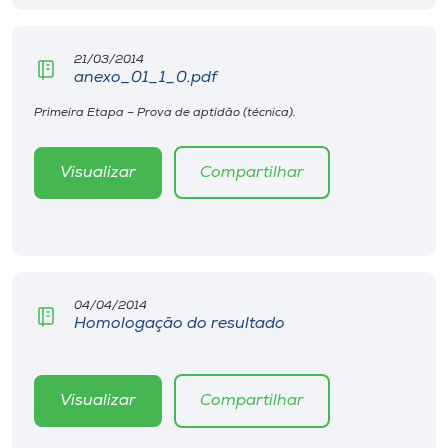
Museu
21/03/2014
Unoesc
anexo_01_1_0.pdf
Store
Primeira Etapa – Prova de aptidão (técnica).
Visualizar
Compartilhar
Selecione
o idioma
A+
04/04/2014
A-
Homologação do resultado
Visualizar
Compartilhar