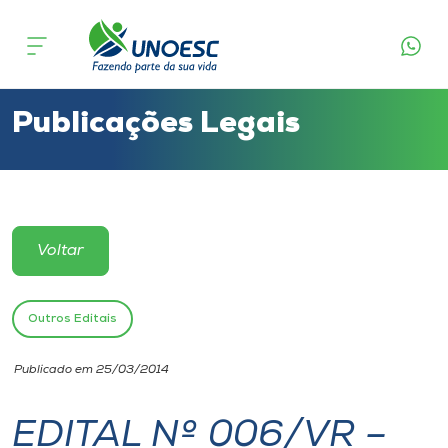
Cursos
Onde estamos
Publicações Legais
Pesquisa
Atendimento ao Estudante
Voltar
Portal de Ensino
Outros Editais
A
Publicado em 25/03/2014
Unoesc
EDITAL Nº 006/VR –
Internacionalização