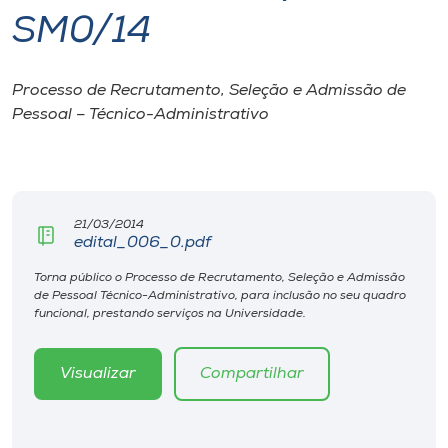
SM0/14
I.nova
Processo de Recrutamento, Seleção e Admissão de
Diplomados
Pessoal – Técnico-Administrativo
Cultura
CPA
21/03/2014
edital_006_0.pdf
Biblioteca
Torna público o Processo de Recrutamento, Seleção e Admissão
de Pessoal Técnico-Administrativo, para inclusão no seu quadro
funcional, prestando serviços na Universidade.
Editora
Visualizar
Compartilhar
Rádio