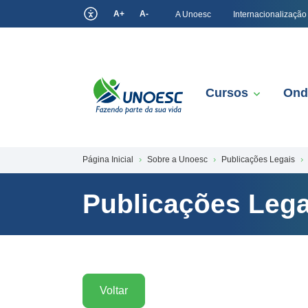
A+
A-
A Unoesc
Internacionalização
Cursos
Ond
Página Inicial
Sobre a Unoesc
Publicações Legais
Publicações Lega
Voltar