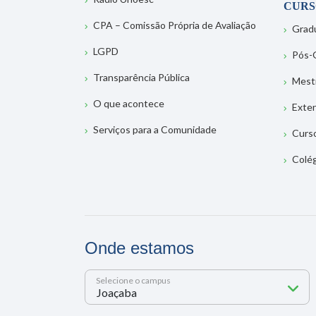
CURS
CPA – Comissão Própria de Avaliação
Grad
LGPD
Pós-
Transparência Pública
Mest
O que acontece
Exte
Serviços para a Comunidade
Curs
Colé
Onde estamos
Selecione o campus