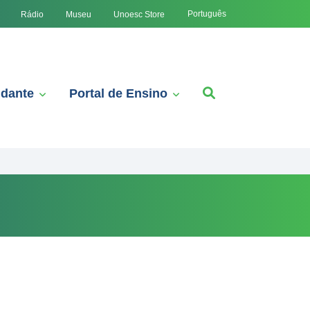
Português
Rádio
Museu
Unoesc Store
udante
Portal de Ensino