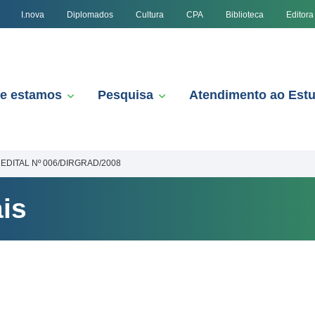
I.nova
Diplomados
Cultura
CPA
Biblioteca
Editora
e estamos
Pesquisa
Atendimento ao Est
EDITAL Nº 006/DIRGRAD/2008
is