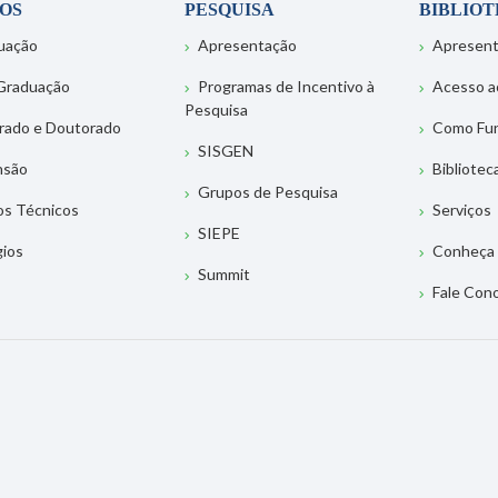
OS
PESQUISA
BIBLIO
uação
Apresentação
Apresen
Graduação
Programas de Incentivo à
Acesso a
Pesquisa
rado e Doutorado
Como Fu
SISGEN
nsão
Bibliotec
Grupos de Pesquisa
os Técnicos
Serviços
SIEPE
gios
Conheça 
Summit
Fale Con