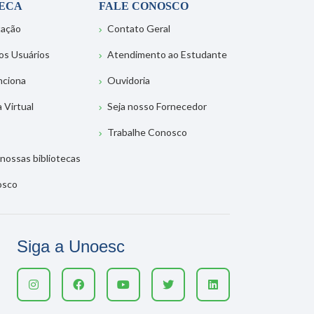
TECA
FALE CONOSCO
tação
Contato Geral
os Usuários
Atendimento ao Estudante
nciona
Ouvidoria
a Virtual
Seja nosso Fornecedor
Trabalhe Conosco
nossas bibliotecas
osco
Siga a Unoesc