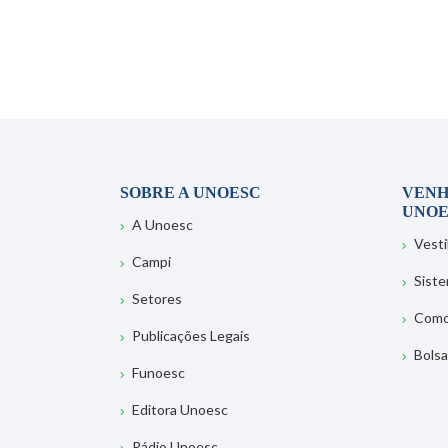
SOBRE A UNOESC
VENH
UNOE
A Unoesc
Vesti
Campi
Sist
Setores
Como
Publicações Legais
Bolsa
Funoesc
Editora Unoesc
Rádio Unoesc