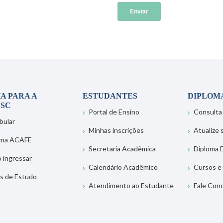
A PARA A
ESTUDANTES
DIPLOM
SC
Portal de Ensino
Consulta
bular
Minhas inscrições
Atualize
ema ACAFE
Secretaria Acadêmica
Diploma D
 ingressar
Calendário Acadêmico
Cursos e
s de Estudo
Atendimento ao Estudante
Fale Con