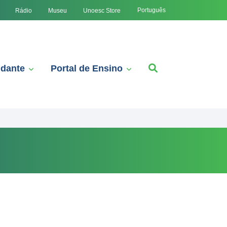
Português
Rádio
Museu
Unoesc Store
udante
Portal de Ensino