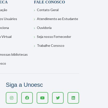
TECA
FALE CONOSCO
tação
Contato Geral
os Usuários
Atendimento ao Estudante
nciona
Ouvidoria
a Virtual
Seja nosso Fornecedor
Trabalhe Conosco
nossas bibliotecas
osco
Siga a Unoesc