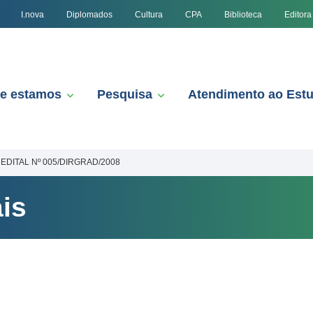
I.nova
Diplomados
Cultura
CPA
Biblioteca
Editora
e estamos
Pesquisa
Atendimento ao Est
EDITAL Nº 005/DIRGRAD/2008
is