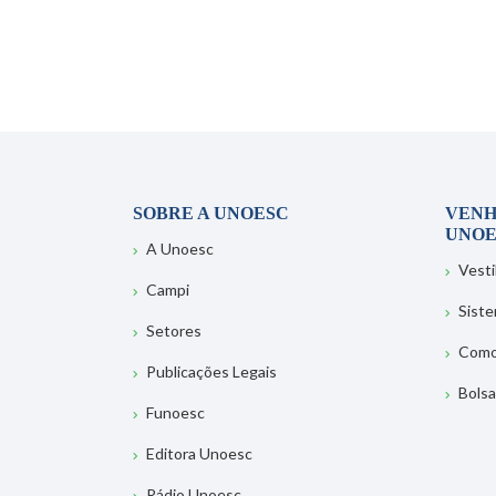
SOBRE A UNOESC
VENH
UNOE
A Unoesc
Vesti
Campi
Sist
Setores
Como
Publicações Legais
Bolsa
Funoesc
Editora Unoesc
Rádio Unoesc