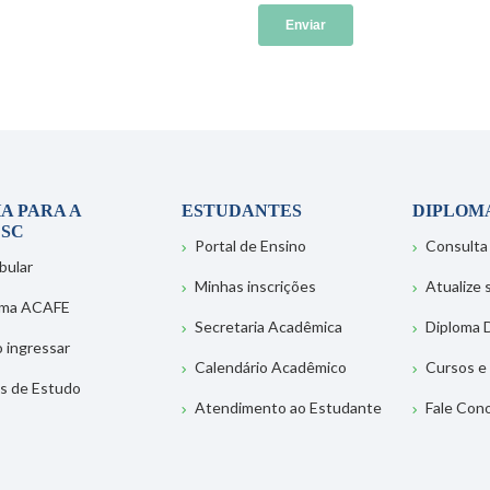
A PARA A
ESTUDANTES
DIPLOM
SC
Portal de Ensino
Consulta
bular
Minhas inscrições
Atualize
ema ACAFE
Secretaria Acadêmica
Diploma D
 ingressar
Calendário Acadêmico
Cursos e
s de Estudo
Atendimento ao Estudante
Fale Con