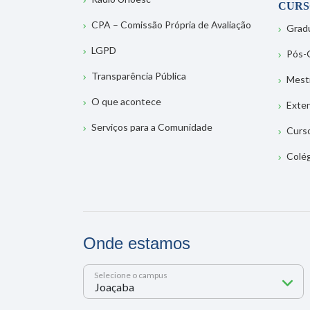
CURS
CPA – Comissão Própria de Avaliação
Grad
LGPD
Pós-
Transparência Pública
Mest
O que acontece
Exte
Serviços para a Comunidade
Curs
Colé
Onde estamos
Selecione o campus