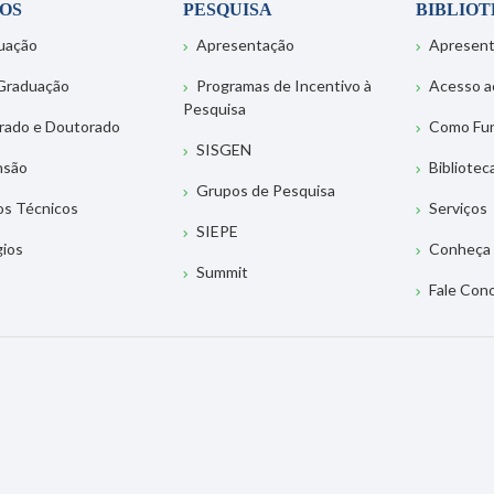
OS
PESQUISA
BIBLIO
uação
Apresentação
Apresen
Graduação
Programas de Incentivo à
Acesso a
Pesquisa
rado e Doutorado
Como Fu
SISGEN
nsão
Bibliotec
Grupos de Pesquisa
os Técnicos
Serviços
SIEPE
gios
Conheça 
Summit
Fale Con