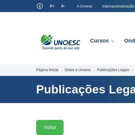
A+
A-
A Unoesc
Internacionalização
Cursos
Ond
Página Inicial
Sobre a Unoesc
Publicações Legais
Publicações Lega
Voltar