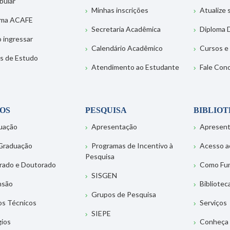
bular
Minhas inscrições
Atualize
ema ACAFE
Secretaria Acadêmica
Diploma D
 ingressar
Calendário Acadêmico
Cursos e
s de Estudo
Atendimento ao Estudante
Fale Con
OS
PESQUISA
BIBLIO
uação
Apresentação
Apresen
Graduação
Programas de Incentivo à
Acesso a
Pesquisa
rado e Doutorado
Como Fu
SISGEN
nsão
Bibliotec
Grupos de Pesquisa
os Técnicos
Serviços
SIEPE
gios
Conheça 