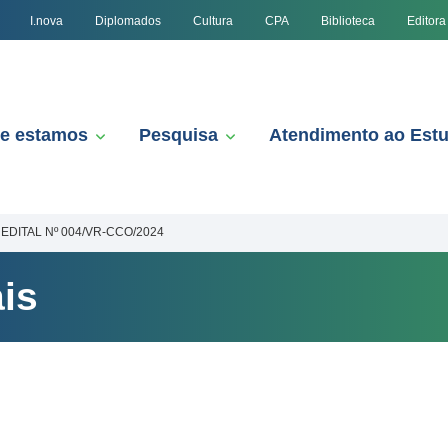
I.nova
Diplomados
Cultura
CPA
Biblioteca
Editora
e estamos
Pesquisa
Atendimento ao Est
EDITAL Nº 004/VR-CCO/2024
is