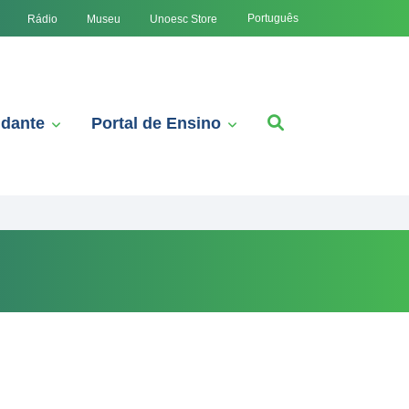
Português
Rádio
Museu
Unoesc Store
udante
Portal de Ensino