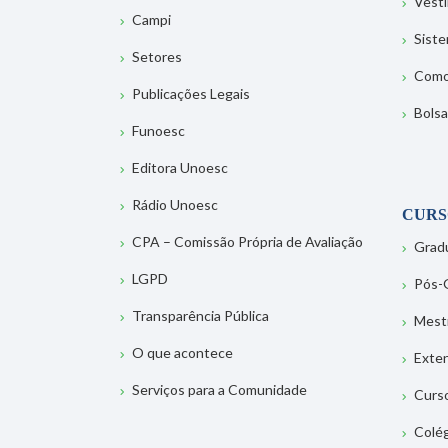
Vesti
Campi
Sist
Setores
Como
Publicações Legais
Bolsa
Funoesc
Editora Unoesc
Rádio Unoesc
CURS
CPA – Comissão Própria de Avaliação
Grad
LGPD
Pós-
Transparência Pública
Mest
O que acontece
Exte
Serviços para a Comunidade
Curs
Colé