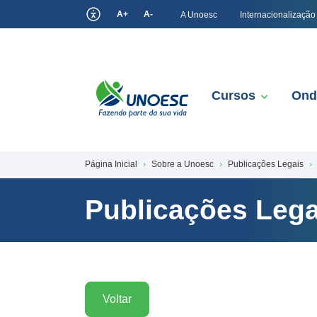
A+
A-
A Unoesc
Internacionalização
Cursos
Ond
Página Inicial
Sobre a Unoesc
Publicações Legais
Publicações Lega
Voltar