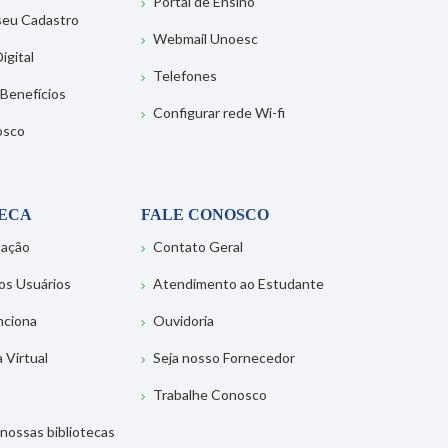
Portal de Ensino
 seu Cadastro
Webmail Unoesc
igital
Telefones
 Benefícios
Configurar rede Wi-fi
osco
TECA
FALE CONOSCO
tação
Contato Geral
os Usuários
Atendimento ao Estudante
nciona
Ouvidoria
a Virtual
Seja nosso Fornecedor
Trabalhe Conosco
nossas bibliotecas