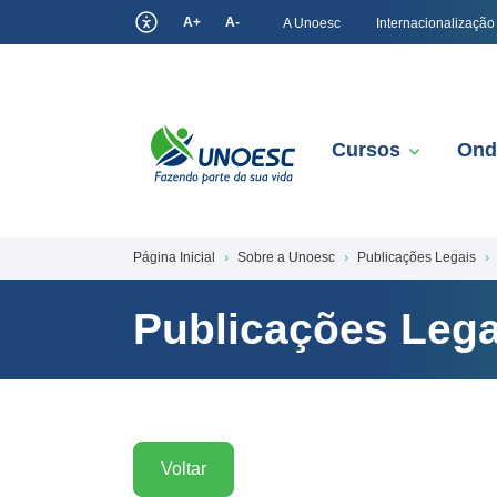
A+
A-
A Unoesc
Internacionalização
Cursos
Ond
Página Inicial
Sobre a Unoesc
Publicações Legais
Publicações Lega
Voltar