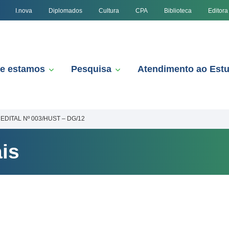
I.nova
Diplomados
Cultura
CPA
Biblioteca
Editora
e estamos
Pesquisa
Atendimento ao Est
EDITAL Nº 003/HUST – DG/12
is