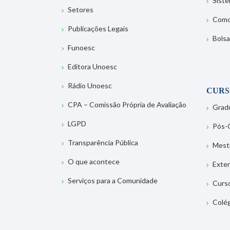
Sist
Setores
Como
Publicações Legais
Bolsa
Funoesc
Editora Unoesc
Rádio Unoesc
CURS
CPA – Comissão Própria de Avaliação
Grad
LGPD
Pós-
Transparência Pública
Mest
O que acontece
Exte
Serviços para a Comunidade
Curs
Colé