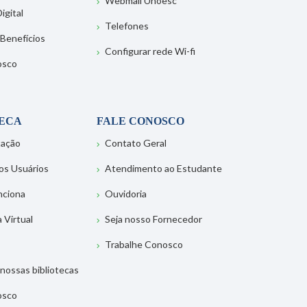
Webmail Unoesc
igital
Telefones
 Benefícios
Configurar rede Wi-fi
osco
TECA
FALE CONOSCO
tação
Contato Geral
os Usuários
Atendimento ao Estudante
nciona
Ouvidoria
a Virtual
Seja nosso Fornecedor
Trabalhe Conosco
nossas bibliotecas
osco