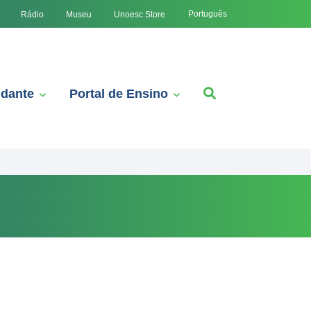
Português
Rádio
Museu
Unoesc Store
udante
Portal de Ensino