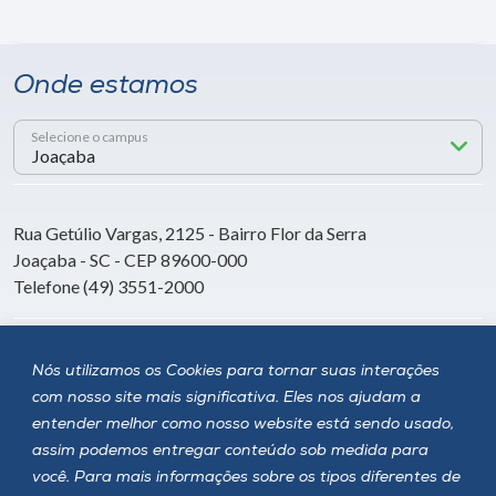
Onde estamos
Selecione o campus
Rua Getúlio Vargas, 2125 - Bairro Flor da Serra
Joaçaba - SC - CEP 89600-000
Telefone (49) 3551-2000
Siga a Unoesc
Nós utilizamos os Cookies para tornar suas interações
com nosso site mais significativa. Eles nos ajudam a
entender melhor como nosso website está sendo usado,
assim podemos entregar conteúdo sob medida para
você. Para mais informações sobre os tipos diferentes de