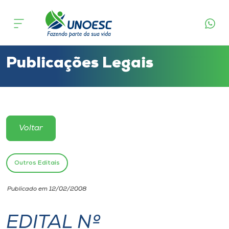
Cursos
Onde estamos
Publicações Legais
Pesquisa
Atendimento ao Estudante
Voltar
Portal de Ensino
Outros Editais
A
Publicado em 12/02/2008
Unoesc
EDITAL Nº
Internacionalização