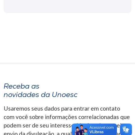
Museu
Unoesc
Store
Selecione
o idioma
Receba as
A+
novidades da Unoesc
A-
Usaremos seus dados para entrar em contato
com você sobre informações correlacionadas que
podem ser de seu interesse. Você pode cancelar o
envio da divulgação, a qualquer momento. Para