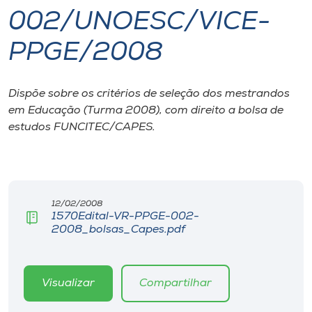
002/UNOESC/VICE-
I.nova
PPGE/2008
Diplomados
Dispõe sobre os critérios de seleção dos mestrandos
em Educação (Turma 2008), com direito a bolsa de
Cultura
estudos FUNCITEC/CAPES.
CPA
Biblioteca
12/02/2008
1570Edital-VR-PPGE-002-
2008_bolsas_Capes.pdf
Editora
Rádio
Visualizar
Compartilhar