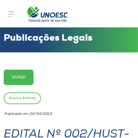
Cursos
Onde estamos
Publicações Legais
Pesquisa
Atendimento ao Estudante
Voltar
Portal de Ensino
Outros Editais
A
Publicado em 22/04/2013
Unoesc
EDITAL Nº 002/HUST-
Internacionalização