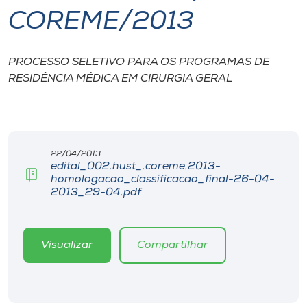
COREME/2013
I.nova
PROCESSO SELETIVO PARA OS PROGRAMAS DE
Diplomados
RESIDÊNCIA MÉDICA EM CIRURGIA GERAL
Cultura
CPA
22/04/2013
edital_002.hust_.coreme.2013-
homologacao_classificacao_final-26-04-
Biblioteca
2013_29-04.pdf
Editora
Visualizar
Compartilhar
Rádio