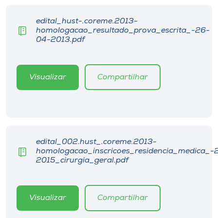
Museu
edital_hust-.coreme.2013-
homologacao_resultado_prova_escrita_-26-
Unoesc
04-2013.pdf
Store
Visualizar
Compartilhar
Selecione
o idioma
edital_002.hust_.coreme.2013-
A+
homologacao_inscricoes_residencia_medica_-
A-
2015_cirurgia_geral.pdf
Visualizar
Compartilhar