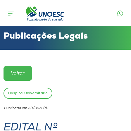
Cursos
Onde estamos
Publicações Legais
Pesquisa
Atendimento ao Estudante
Voltar
Portal de Ensino
Hospital Universitário
A
Publicado em 30/09/2011
Unoesc
EDITAL Nº
Internacionalização