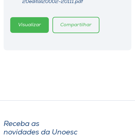
20edital20002-20111.pdf
Museu
Unoesc
Visualizar
Compartilhar
Store
Selecione
o idioma
A+
A-
Receba as
novidades da Unoesc