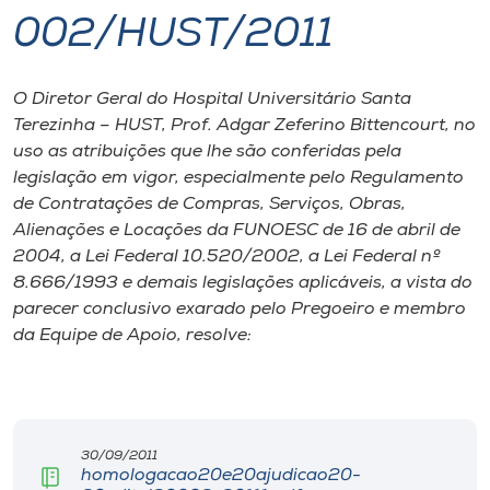
002/HUST/2011
I.nova
O Diretor Geral do Hospital Universitário Santa
Diplomados
Terezinha – HUST, Prof. Adgar Zeferino Bittencourt, no
uso as atribuições que lhe são conferidas pela
Cultura
legislação em vigor, especialmente pelo Regulamento
de Contratações de Compras, Serviços, Obras,
Alienações e Locações da FUNOESC de 16 de abril de
CPA
2004, a Lei Federal 10.520/2002, a Lei Federal nº
8.666/1993 e demais legislações aplicáveis, a vista do
Biblioteca
parecer conclusivo exarado pelo Pregoeiro e membro
da Equipe de Apoio, resolve:
Editora
Rádio
30/09/2011
homologacao20e20ajudicao20-