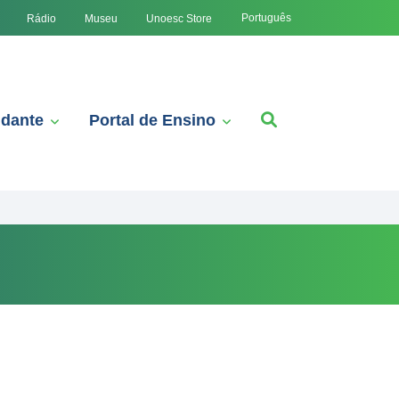
Português
Rádio
Museu
Unoesc Store
udante
Portal de Ensino