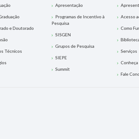
uação
Apresentação
Apresen
Graduação
Programas de Incentivo à
Acesso a
Pesquisa
rado e Doutorado
Como Fu
SISGEN
nsão
Bibliotec
Grupos de Pesquisa
os Técnicos
Serviços
SIEPE
gios
Conheça 
Summit
Fale Con