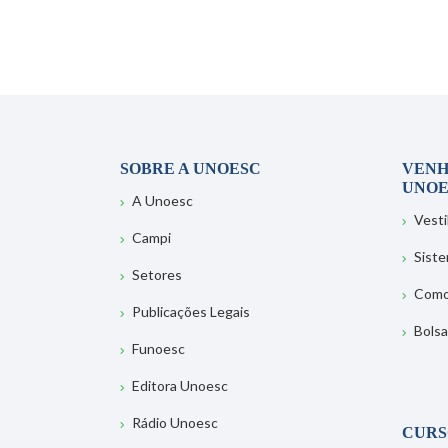
SOBRE A UNOESC
VENH
UNOE
A Unoesc
Vesti
Campi
Sist
Setores
Como
Publicações Legais
Bolsa
Funoesc
Editora Unoesc
Rádio Unoesc
CURS