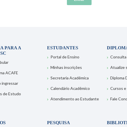
A PARA A
ESTUDANTES
DIPLOM
SC
Portal de Ensino
Consulta
bular
Minhas inscrições
Atualize
ema ACAFE
Secretaria Acadêmica
Diploma D
 ingressar
Calendário Acadêmico
Cursos e
s de Estudo
Atendimento ao Estudante
Fale Con
OS
PESQUISA
BIBLIO