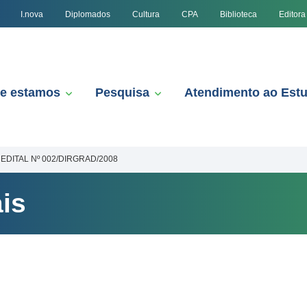
I.nova
Diplomados
Cultura
CPA
Biblioteca
Editora
e estamos
Pesquisa
Atendimento ao Est
EDITAL Nº 002/DIRGRAD/2008
is