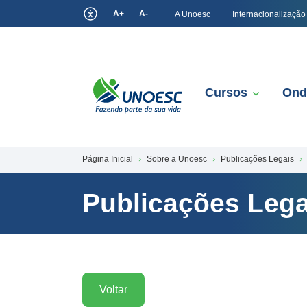
A+
A-
A Unoesc
Internacionalização
Cursos
Ond
Página Inicial
Sobre a Unoesc
Publicações Legais
Publicações Lega
Voltar