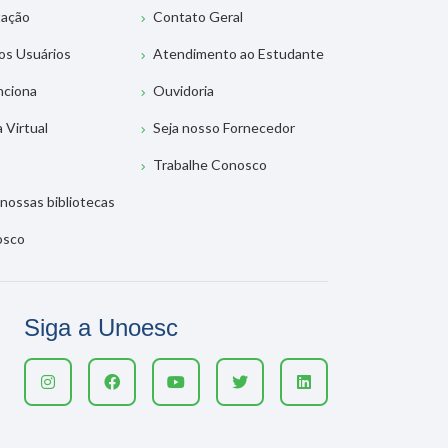
tação
Contato Geral
os Usuários
Atendimento ao Estudante
nciona
Ouvidoria
a Virtual
Seja nosso Fornecedor
Trabalhe Conosco
nossas bibliotecas
osco
Siga a Unoesc