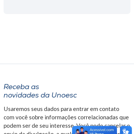
Museu
Unoesc
Store
Selecione
o idioma
Receba as
A+
novidades da Unoesc
A-
Usaremos seus dados para entrar em contato
com você sobre informações correlacionadas que
podem ser de seu interesse. Você pode cancelar o
envio da divulgação, a qualquer momento. Para