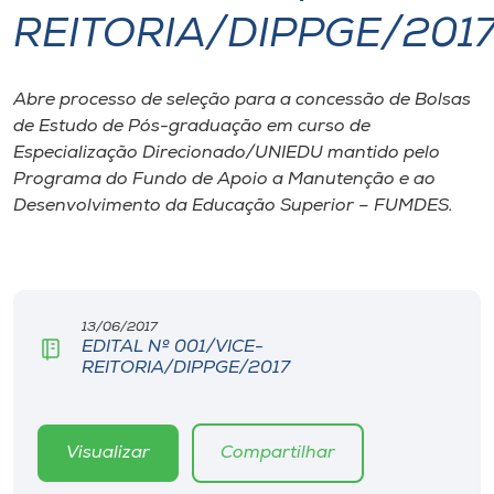
REITORIA/DIPPGE/201
I.nova
Abre processo de seleção para a concessão de Bolsas
Diplomados
de Estudo de Pós-graduação em curso de
Especialização Direcionado/UNIEDU mantido pelo
Cultura
Programa do Fundo de Apoio a Manutenção e ao
Desenvolvimento da Educação Superior – FUMDES.
CPA
Biblioteca
13/06/2017
EDITAL Nº 001/VICE-
REITORIA/DIPPGE/2017
Editora
Rádio
Visualizar
Compartilhar