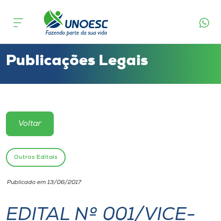
Cursos
Onde estamos
Publicações Legais
Pesquisa
Atendimento ao Estudante
Voltar
Portal de Ensino
Outros Editais
A
Publicado em 13/06/2017
Unoesc
EDITAL Nº 001/VICE-
Internacionalização