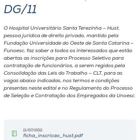
DG/11
I.nova
O Hospital Universitário Santa Terezinha – Hust,
Diplomados
pessoa jurídica de direito privado, mantido pela
Fundação Universidade do Oeste de Santa Catarina –
Cultura
Funoesc, faz saber a todos os interessados que estão
abertas as inscrições para Processo Seletivo para
contratação de funcionários, a serem regidos pela
CPA
Consolidação das Leis do Trabalho – CLT, para as
vagas abaixo indicadas, nos termos e condições
Biblioteca
presentes neste edital e no Regulamento do Processo
de Seleção e Contratação dos Empregados da Unoesc.
Editora
Rádio
11/07/2011
ficha_inscricao_hust.pdf