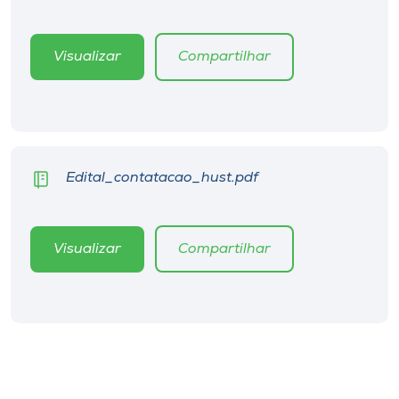
Museu
Visualizar
Compartilhar
Unoesc
Store
Selecione
Edital_contatacao_hust.pdf
o idioma
Visualizar
Compartilhar
A+
A-