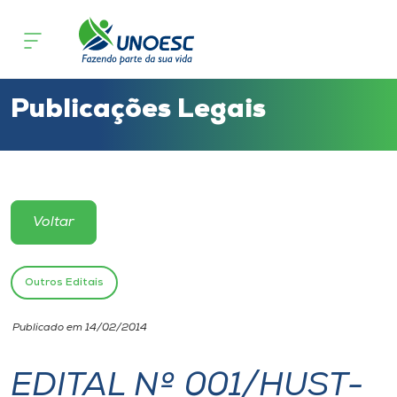
Cursos
Onde estamos
Publicações Legais
Pesquisa
Atendimento ao Estudante
Voltar
Portal de Ensino
Outros Editais
A
Publicado em 14/02/2014
Unoesc
EDITAL Nº 001/HUST-
Internacionalização