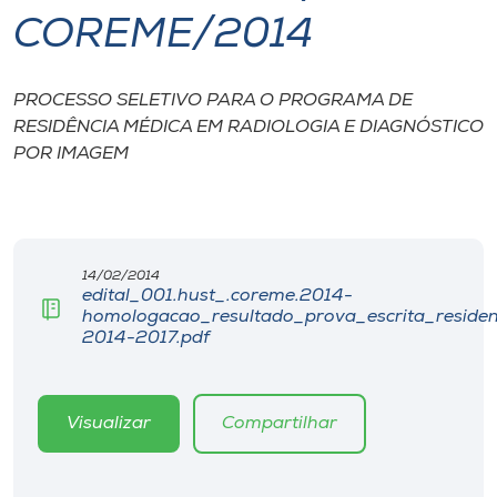
COREME/2014
I.nova
PROCESSO SELETIVO PARA O PROGRAMA DE
Diplomados
RESIDÊNCIA MÉDICA EM RADIOLOGIA E DIAGNÓSTICO
POR IMAGEM
Cultura
CPA
14/02/2014
edital_001.hust_.coreme.2014-
Biblioteca
homologacao_resultado_prova_escrita_residen
2014-2017.pdf
Editora
Visualizar
Compartilhar
Rádio