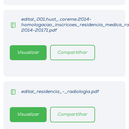
Museu
edital_001.hust_.coreme.2014-
Unoesc
homologacao_inscricoes_residencia_medica_ra
Store
2014-20171.pdf
Visualizar
Compartilhar
Selecione
o idioma
A+
edital_residencia_-_radiologia.pdf
A-
Visualizar
Compartilhar