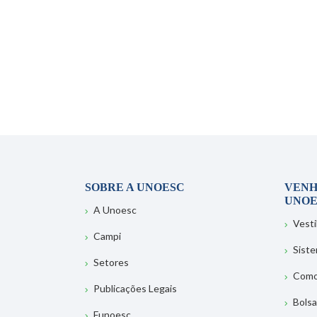
SOBRE A UNOESC
VENH
UNOE
A Unoesc
Vesti
Campi
Sist
Setores
Como
Publicações Legais
Bolsa
Funoesc