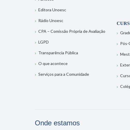
Editora Unoesc
Rádio Unoesc
CURS
CPA – Comissão Própria de Avaliação
Grad
LGPD
Pós-
Transparência Pública
Mest
O que acontece
Exte
Serviços para a Comunidade
Curs
Colé
Onde estamos