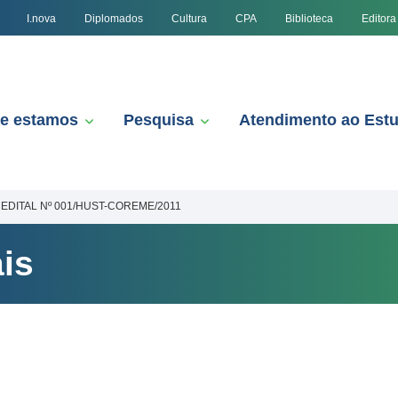
I.nova
Diplomados
Cultura
CPA
Biblioteca
Editora
e estamos
Pesquisa
Atendimento ao Est
EDITAL Nº 001/HUST-COREME/2011
is