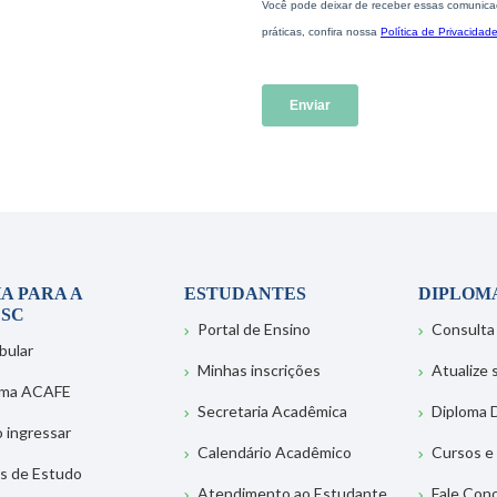
A PARA A
ESTUDANTES
DIPLOM
SC
Portal de Ensino
Consulta
bular
Minhas inscrições
Atualize
ema ACAFE
Secretaria Acadêmica
Diploma D
 ingressar
Calendário Acadêmico
Cursos e
s de Estudo
Atendimento ao Estudante
Fale Con