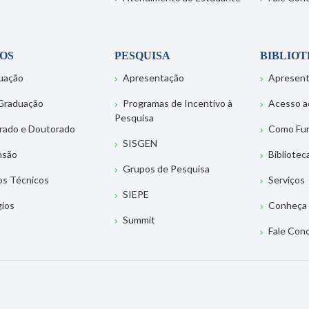
OS
PESQUISA
BIBLIO
uação
Apresentação
Apresen
Graduação
Programas de Incentivo à
Acesso a
Pesquisa
rado e Doutorado
Como Fu
SISGEN
nsão
Bibliotec
Grupos de Pesquisa
os Técnicos
Serviços
SIEPE
gios
Conheça 
Summit
Fale Con