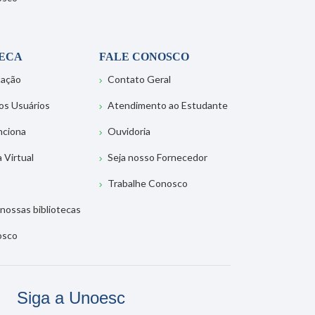
TECA
FALE CONOSCO
tação
Contato Geral
os Usuários
Atendimento ao Estudante
nciona
Ouvidoria
a Virtual
Seja nosso Fornecedor
Trabalhe Conosco
nossas bibliotecas
osco
Siga a Unoesc