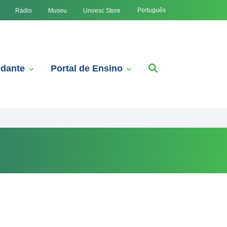
Português
Rádio
Museu
Unoesc Store
udante
Portal de Ensino