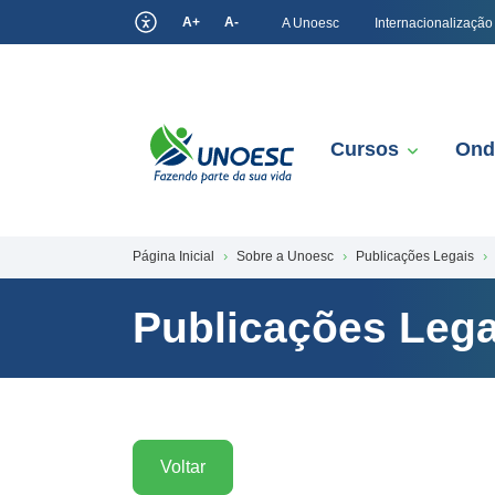
A+
A-
A Unoesc
Internacionalização
Cursos
Ond
Página Inicial
Sobre a Unoesc
Publicações Legais
Publicações Lega
Voltar