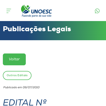
Cursos
Onde estamos
Publicações Legais
Pesquisa
Atendimento ao Estudante
Voltar
Portal de Ensino
Outros Editais
A
Publicado em 09/07/2010
Unoesc
EDITAL Nº
Internacionalização