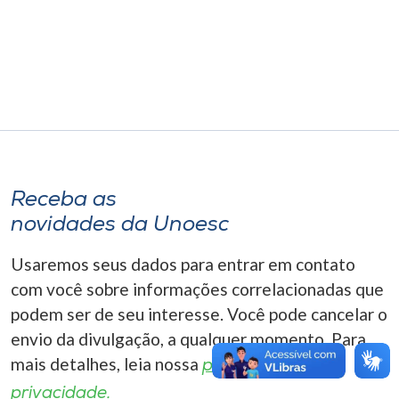
Museu
Unoesc
Store
Selecione
o idioma
Receba as
novidades da Unoesc
Usaremos seus dados para entrar em contato
A+
A-
com você sobre informações correlacionadas que
podem ser de seu interesse. Você pode cancelar o
envio da divulgação, a qualquer momento. Para
mais detalhes, leia nossa
política de
privacidade.