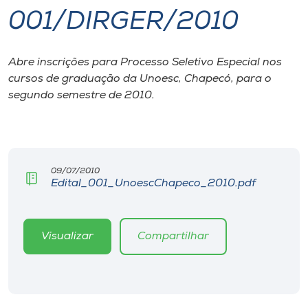
001/DIRGER/2010
I.nova
Abre inscrições para Processo Seletivo Especial nos
Diplomados
cursos de graduação da Unoesc, Chapecó, para o
segundo semestre de 2010.
Cultura
CPA
09/07/2010
Edital_001_UnoescChapeco_2010.pdf
Biblioteca
Editora
Visualizar
Compartilhar
Rádio