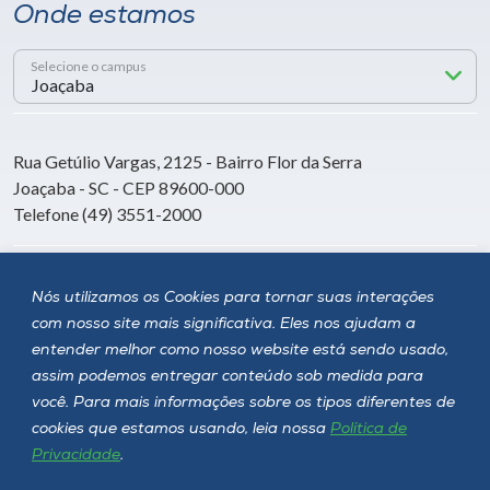
Onde estamos
Selecione o campus
Rua Getúlio Vargas, 2125 - Bairro Flor da Serra
Joaçaba - SC - CEP 89600-000
Telefone (49) 3551-2000
Siga a Unoesc
Nós utilizamos os Cookies para tornar suas interações
com nosso site mais significativa. Eles nos ajudam a
entender melhor como nosso website está sendo usado,
assim podemos entregar conteúdo sob medida para
você. Para mais informações sobre os tipos diferentes de
cookies que estamos usando, leia nossa
Política de
Privacidade
.