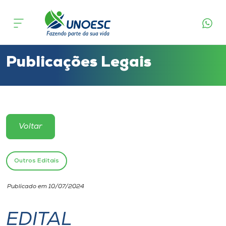
Cursos
Onde estamos
Publicações Legais
Pesquisa
Atendimento ao Estudante
Voltar
Portal de Ensino
Outros Editais
A
Publicado em 10/07/2024
Unoesc
EDITAL
Internacionalização