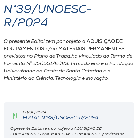
N°39/UNOESC-
I.nova
R/2024
Diplomados
O presente Edital tem por objeto a
AQUISIÇÃO DE
EQUIPAMENTOS
e/ou
MATERIAIS PERMANENTES
Cultura
previstos no Plano de Trabalho vinculado ao Termo de
Fomento N
°
950551/2023, firmado entre o Fundação
CPA
Universidade do Oeste de Santa Catarina e o
Ministério da Ciência, Tecnologia e Inovação.
Biblioteca
Editora
28/06/2024
EDITAL N°39/UNOESC-R/2024
Rádio
O presente Edital tem por objeto a AQUISIÇÃO DE
EQUIPAMENTOS e/ou MATERIAIS PERMANENTES previstos no