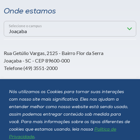
Onde estamos
Selecione o campus
Rua Getúlio Vargas, 2125 - Bairro Flor da Serra
Joaçaba - SC - CEP 89600-000
Telefone (49) 3551-2000
Siga a Unoesc
Nós utilizamos os Cookies para tornar suas interações
com nosso site mais significativa. Eles nos ajudam a
entender melhor como nosso website está sendo usado,
assim podemos entregar conteúdo sob medida para
você. Para mais informações sobre os tipos diferentes de
cookies que estamos usando, leia nossa
Política de
Privacidade
.