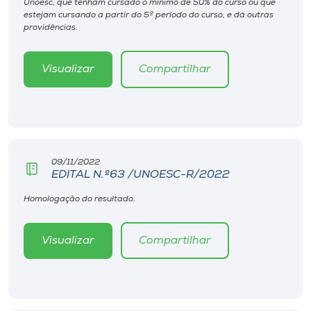
Unoesc, que tenham cursado o mínimo de 50% do curso ou que
Museu
estejam cursando a partir do 5º período do curso, e dá outras
providências.
Unoesc
Store
Visualizar
Compartilhar
Selecione
o idioma
09/11/2022
EDITAL N.º63 /UNOESC-R/2022
Homologação do resultado.
A+
A-
Visualizar
Compartilhar