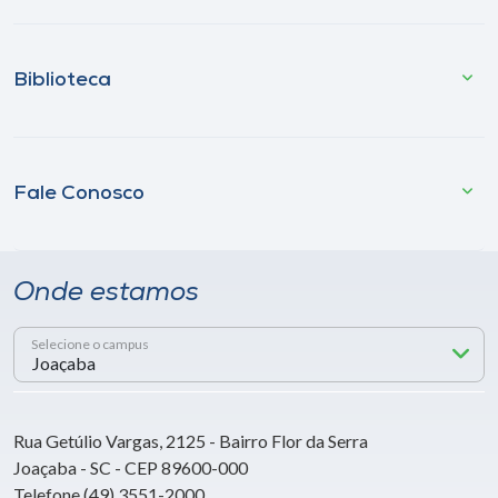
Biblioteca
Fale Conosco
Onde estamos
Selecione o campus
Rua Getúlio Vargas, 2125 - Bairro Flor da Serra
Joaçaba - SC - CEP 89600-000
Telefone (49) 3551-2000