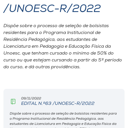
/UNOESC-R/2022
I.nova
Dispõe sobre o processo de seleção de bolsistas
Diplomados
residentes para o Programa Institucional de
Residência Pedagógica, aos estudantes de
Cultura
Licenciatura em Pedagogia e Educação Física da
Unoesc, que tenham cursado o mínimo de 50% do
curso ou que estejam cursando a partir do 5º período
CPA
do curso, e dá outras providências.
Biblioteca
Editora
09/11/2022
EDITAL N.º63 /UNOESC-R/2022
Rádio
Dispõe sobre o processo de seleção de bolsistas residentes para
o Programa Institucional de Residência Pedagógica, aos
estudantes de Licenciatura em Pedagogia e Educação Física da