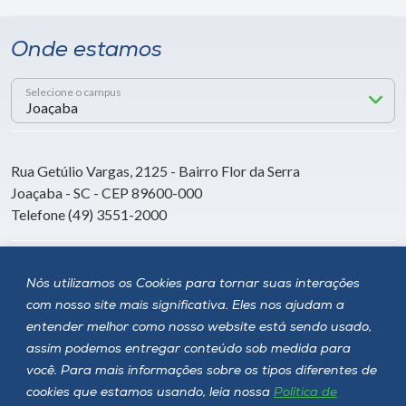
Onde estamos
Selecione o campus
Rua Getúlio Vargas, 2125 - Bairro Flor da Serra
Joaçaba - SC - CEP 89600-000
Telefone (49) 3551-2000
Siga a Unoesc
Nós utilizamos os Cookies para tornar suas interações
com nosso site mais significativa. Eles nos ajudam a
entender melhor como nosso website está sendo usado,
assim podemos entregar conteúdo sob medida para
você. Para mais informações sobre os tipos diferentes de
cookies que estamos usando, leia nossa
Política de