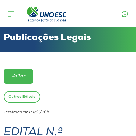
Cursos
Onde estamos
Publicações Legais
Pesquisa
Atendimento ao Estudante
Voltar
Portal de Ensino
Outros Editais
A
Publicado em 29/01/2015
Unoesc
EDITAL N.º
Internacionalização