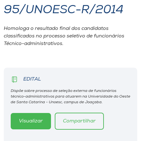
95/UNOESC-R/2014
I.nova
Homologa o resultado final dos candidatos
Diplomados
classificados no processo seletivo de funcionários
Técnico-administrativos.
Cultura
CPA
EDITAL
Biblioteca
Dispõe sobre processo de seleção externa de funcionários
técnico-administrativos para atuarem na Universidade do Oeste
de Santa Catarina - Unoesc, campus de Joaçaba.
Editora
Visualizar
Compartilhar
Rádio