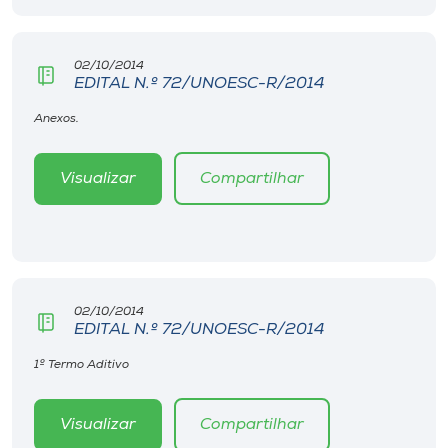
Museu
02/10/2014
Unoesc
EDITAL N.º 72/UNOESC-R/2014
Store
Anexos.
Visualizar
Compartilhar
Selecione
o idioma
A+
02/10/2014
A-
EDITAL N.º 72/UNOESC-R/2014
1º Termo Aditivo
Visualizar
Compartilhar