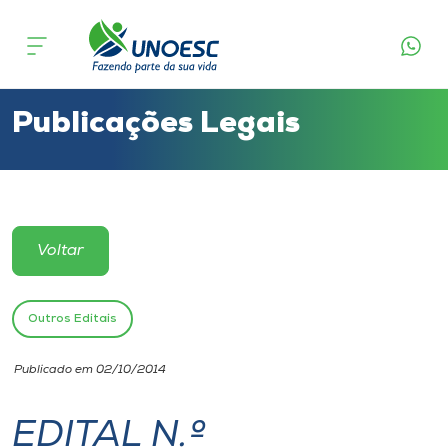
Cursos
Onde estamos
Publicações Legais
Pesquisa
Atendimento ao Estudante
Voltar
Portal de Ensino
Outros Editais
A
Publicado em 02/10/2014
Unoesc
EDITAL N.º
Internacionalização