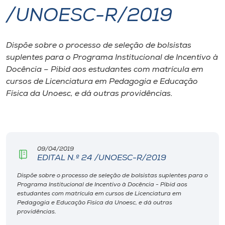
/UNOESC-R/2019
I.nova
Dispõe sobre o processo de seleção de bolsistas
Diplomados
suplentes para o Programa Institucional de Incentivo à
Docência – Pibid aos estudantes com matrícula em
Cultura
cursos de Licenciatura em Pedagogia e Educação
Física da Unoesc, e dá outras providências.
CPA
Biblioteca
09/04/2019
EDITAL N.º 24 /UNOESC-R/2019
Editora
Dispõe sobre o processo de seleção de bolsistas suplentes para o
Programa Institucional de Incentivo à Docência - Pibid aos
estudantes com matrícula em cursos de Licenciatura em
Rádio
Pedagogia e Educação Física da Unoesc, e dá outras
providências.