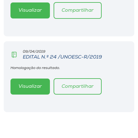
Museu
Visualizar
Compartilhar
Unoesc
Store
09/04/2019
EDITAL N.º 24 /UNOESC-R/2019
Selecione
o idioma
Homologação do resultado.
Visualizar
Compartilhar
A+
A-