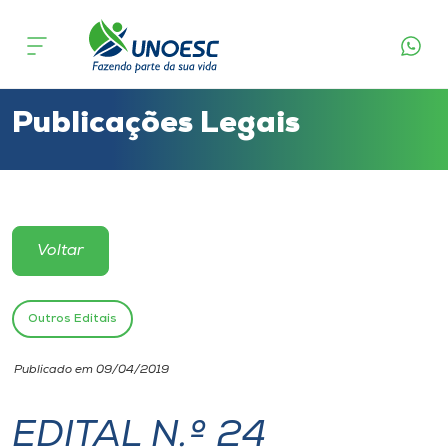
Cursos
Onde estamos
Publicações Legais
Pesquisa
Atendimento ao Estudante
Voltar
Portal de Ensino
Outros Editais
A
Publicado em 09/04/2019
Unoesc
EDITAL N.º 24
Internacionalização